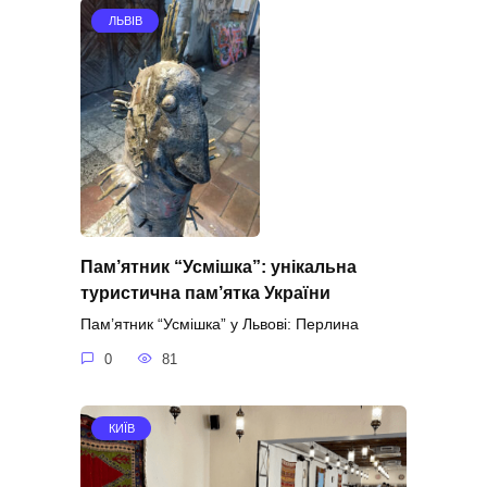
ЛЬВІВ
Пам’ятник “Усмішка”: унікальна
туристична пам’ятка України
Пам’ятник “Усмішка” у Львові: Перлина
0
81
КИЇВ