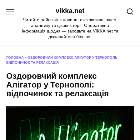
Перейти
vikka.net
до
вмісту
Читайте найсвіжіші новини, ексклюзивні відео,
аналітику та цікаві історії. Оперативна
інформація щодня — заходьте на VIKKA.net та
дізнавайтеся більше!
ГОЛОВНА
»
ОЗДОРОВЧИЙ КОМПЛЕКС АЛІГАТОР У ТЕРНОПОЛІ:
ВІДПОЧИНОК ТА РЕЛАКСАЦІЯ
Оздоровчий комплекс
Алігатор у Тернополі:
відпочинок та релаксація