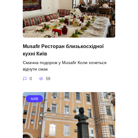
Musafir Ресторан близькосхідної
кухні Київ
Смачна подорож у Musafir Коли хочеться
відчути смак
0
59
КИЇВ