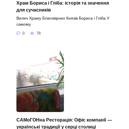
Храм Бориса і Гліба: історія та значення
для сучасників
Велич Храму Благовірних Князів Бориса і Гліба У
самому
0
78
САМоГОНна Ресторація: Офіс компанії —
українські традиції у серці столиці