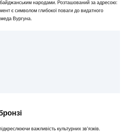
ербайджанським народами. Розташований за адресою:
мент є символом глибокої поваги до видатного
амеда Вургуна.
бронзі
ідкреслюючи важливість культурних зв’язків.