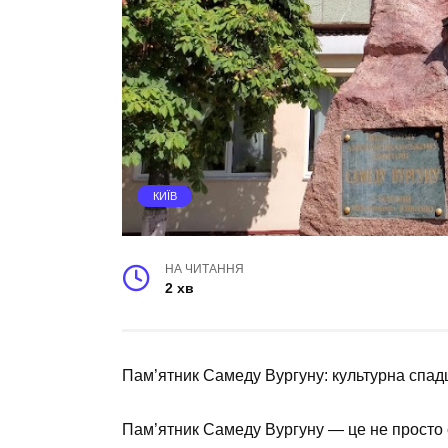
КИЇВ
НА ЧИТАННЯ
2 хв
Пам’ятник Самеду Вургуну: культурна спа
Пам’ятник Самеду Вургуну — це не просто с