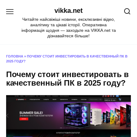
Перейти
vikka.net
до
вмісту
Читайте найсвіжіші новини, ексклюзивні відео,
аналітику та цікаві історії. Оперативна
інформація щодня — заходьте на VIKKA.net та
дізнавайтеся більше!
ГОЛОВНА
»
ПОЧЕМУ СТОИТ ИНВЕСТИРОВАТЬ В КАЧЕСТВЕННЫЙ ПК В
2025 ГОДУ?
Почему стоит инвестировать в
качественный ПК в 2025 году?