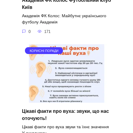
Академія ФК Колос Футбольний клуб
Київ
Академія ФК Колос: Майбутнє українського
футболу Академія
0
171
КОРИСНІ ПОРАДИ
Цікаві факти про вуха: звуки, що нас
оточують!
Цікаві факти про вуха звуки та їхнє значення
У сучасному