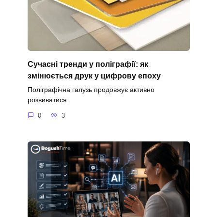
Сучасні тренди у поліграфії: як
змінюється друк у цифрову епоху
Поліграфічна галузь продовжує активно
розвиватися
0
3