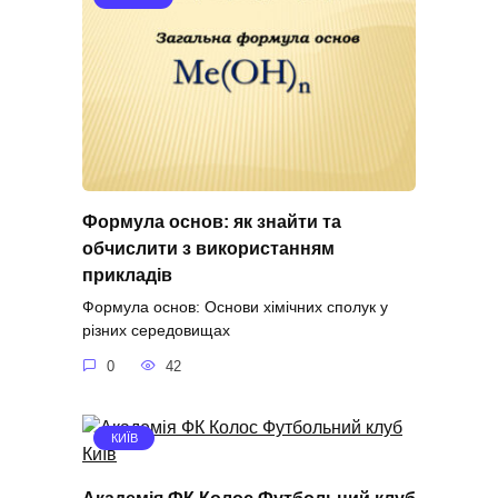
Формула основ: як знайти та
обчислити з використанням
прикладів
Формула основ: Основи хімічних сполук у
різних середовищах
0
42
КИЇВ