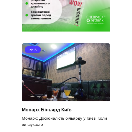
КИЇВ
Монарх Більярд Київ
Монарх: Досконалість більярду у Києві Коли
ви шукаєте