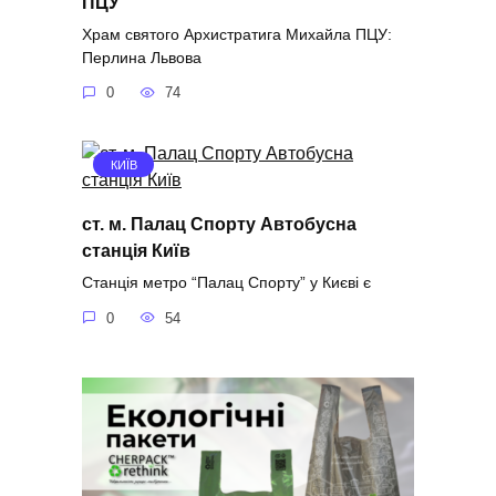
ПЦУ
Храм святого Архистратига Михайла ПЦУ:
Перлина Львова
0
74
КИЇВ
ст. м. Палац Спорту Автобусна
станція Київ
Станція метро “Палац Спорту” у Києві є
0
54