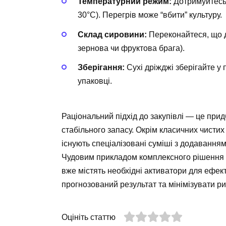
Температурний режим:
Дотримуйтесь 
30°C). Перегрів може “вбити” культуру.
Склад сировини:
Переконайтеся, що д
зернова чи фруктова брага).
Зберігання:
Сухі дріжджі зберігайте у
упаковці.
Раціональний підхід до закупівлі — це при
стабільного запасу. Окрім класичних чистих к
існують спеціалізовані суміші з додаванн
Чудовим прикладом комплексного рішення 
вже містять необхідні активатори для ефе
прогнозований результат та мінімізувати ри
Оцініть статтю