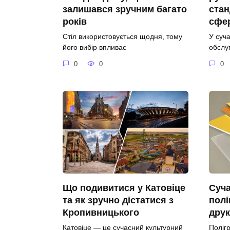
залишався зручним багато
стан
років
сфер
Стіл використовується щодня, тому
У суча
його вибір впливає
обслуг
0
0
0
Що подивитися у Катовіце
Суча
та як зручно дістатися з
полі
Кропивницького
друк
Катовіце — це сучасний культурний
Поліг