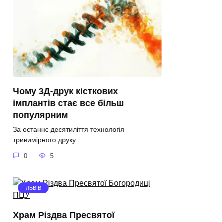
Чому 3Д-друк кісткових
імплантів стає все більш
популярним
За останнє десятиліття технологія
тривимірного друку
0
5
ЛЬВІВ
Храм Різдва Пресвятої