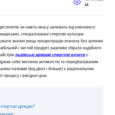
16
истилятів чи навіть квасу залежить від ключового
екарських, спеціалізовані спиртові культури
увати значно вищу концентрацію етанолу без зупинки
абільний і чистий продукт, важливо обрати надійного
майстрів
львівські дріжджі спиртові купити
є
ндував себе високою активністю та передбачуваним
ькома пачками (від двох і більше) є раціональною
 процесу і вигідної ціни.
 спиртові дріжджі?
ріжджів: