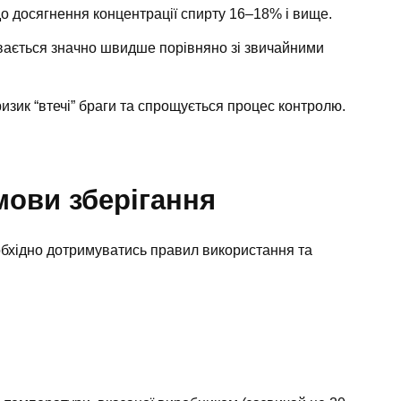
о досягнення концентрації спирту 16–18% і вище.
ається значно швидше порівняно зі звичайними
изик “втечі” браги та спрощується процес контролю.
мови зберігання
бхідно дотримуватись правил використання та