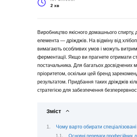
2 хв
Виробництво якісного домашнього спирту, д
елемента — дріжджів. На відміну від хлібоп
вимагають особливих умов і можуть витрим
ферментації. Якщо ви прагнете отримати ст
постачальника. Для багатьох досвідчених 
пріоритетом, оскільки цей бренд зарекоме
результатом. Придбання таких дріжджів кіл
стратегією для забезпечення безперервності
Зміст
Чому варто обирати спеціалізовані
Основні переваги професійних д