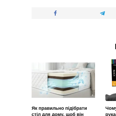
Як правильно підібрати
Чому
стіл для дому, щоб він
рук