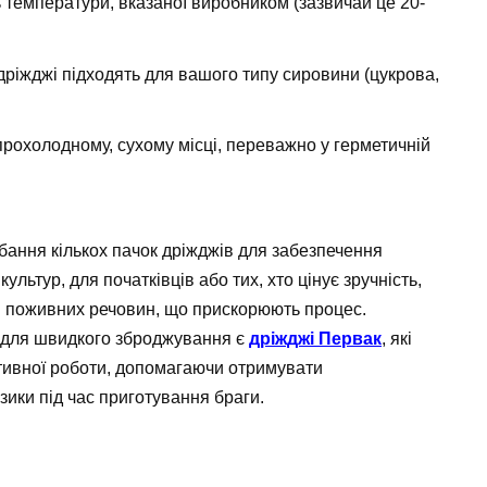
температури, вказаної виробником (зазвичай це 20-
ріжджі підходять для вашого типу сировини (цукрова,
 прохолодному, сухому місці, переважно у герметичній
дбання кількох пачок дріжджів для забезпечення
ультур, для початківців або тих, хто цінує зручність,
ям поживних речовин, що прискорюють процес.
для швидкого зброджування є
дріжджі Первак
, які
ктивної роботи, допомагаючи отримувати
зики під час приготування браги.