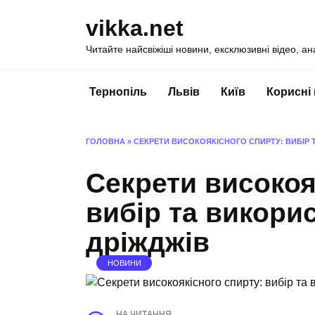
Перейти
vikka.net
до
вмісту
Читайте найсвіжіші новини, ексклюзивні відео, ан
Тернопіль
Львів
Київ
Корисні
ГОЛОВНА
»
СЕКРЕТИ ВИСОКОЯКІСНОГО СПИРТУ: ВИБІР 
Секрети високоя
вибір та викори
дріжджів
НОВИНИ
НА ЧИТАННЯ