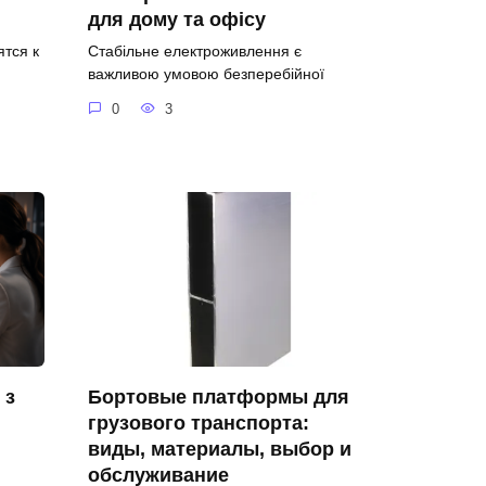
для дому та офісу
ятся к
Стабільне електроживлення є
важливою умовою безперебійної
0
3
 з
Бортовые платформы для
грузового транспорта:
виды, материалы, выбор и
обслуживание