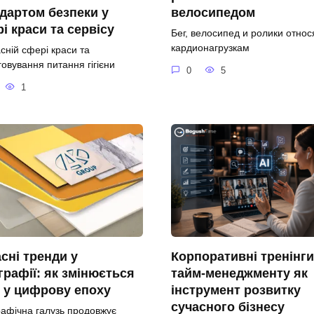
дартом безпеки у
велосипедом
і краси та сервісу
Бег, велосипед и ролики относ
кардионагрузкам
сній сфері краси та
овування питання гігієни
0
5
1
сні тренди у
Корпоративні тренінги
графії: як змінюється
тайм-менеджменту як
 у цифрову епоху
інструмент розвитку
сучасного бізнесу
рафічна галузь продовжує