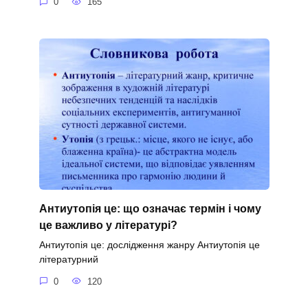
0
165
Антиутопія це: що означає термін і чому
це важливо у літературі?
Антиутопія це: дослідження жанру Антиутопія це
літературний
0
120