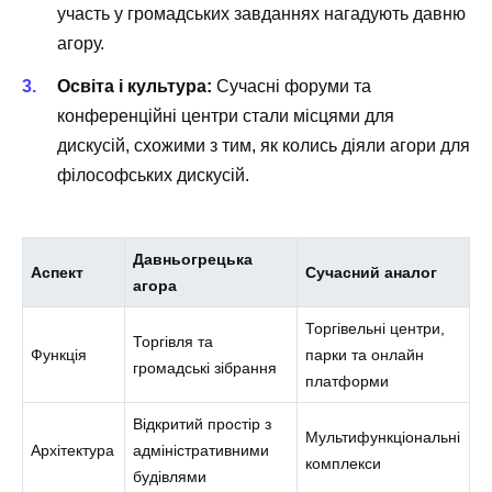
участь у громадських завданнях нагадують давню
агору.
Освіта і культура:
Сучасні форуми та
конференційні центри стали місцями для
дискусій, схожими з тим, як колись діяли агори для
філософських дискусій.
Давньогрецька
Аспект
Сучасний аналог
агора
Торгівельні центри,
Торгівля та
Функція
парки та онлайн
громадські зібрання
платформи
Відкритий простір з
Мультифункціональні
Архітектура
адміністративними
комплекси
будівлями