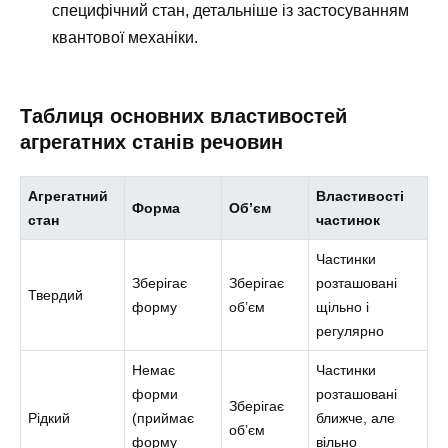
специфічний стан, детальніше із застосуванням
квантової механіки.
Таблиця основних властивостей
агрегатних станів речовин
Агрегатний
Властивості
Форма
Об’єм
стан
частинок
Частинки
Зберігає
Зберігає
розташовані
Твердий
форму
об’єм
щільно і
регулярно
Немає
Частинки
форми
розташовані
Зберігає
Рідкий
(приймає
ближче, але
об’єм
форму
вільно