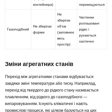
контейнера)
переміщуються
Не
Частинки
зберігає
розташовані
Не зберігає
об’єм
Газоподібний
рідко і
форми
(заповнює
рухаються
весь
хаотично
простір)
Зміни агрегатних станів
Перехід між агрегатними станами відбувається
завдяки зміні температури або тиску. Наприклад,
перехід від твердого до рідкого стану називається
плавленням, від рідкого до газоподібного —
випаровуванням. Існують кліматичні і навіть
промислові процеси, які цілком базуються на цих