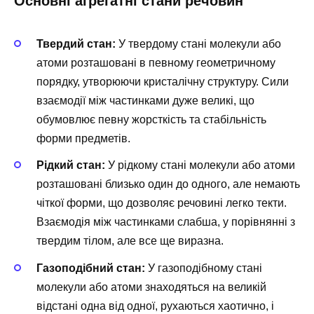
Основні агрегатні стани речовин
Твердий стан:
У твердому стані молекули або
атоми розташовані в певному геометричному
порядку, утворюючи кристалічну структуру. Сили
взаємодії між частинками дуже великі, що
обумовлює певну жорсткість та стабільність
форми предметів.
Рідкий стан:
У рідкому стані молекули або атоми
розташовані близько один до одного, але немають
чіткої форми, що дозволяє речовині легко текти.
Взаємодія між частинками слабша, у порівнянні з
твердим тілом, але все ще виразна.
Газоподібний стан:
У газоподібному стані
молекули або атоми знаходяться на великій
відстані одна від одної, рухаються хаотично, і