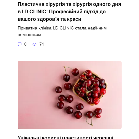
Пластична хірургія та хірургія одного дня
в I.D.CLINIC: Професійний підхід до
вашого здоров’я та краси
Приватна клініка I.D.CLINIC стала надійним
помічником
0
74
Унікальні корисні властивості черешні