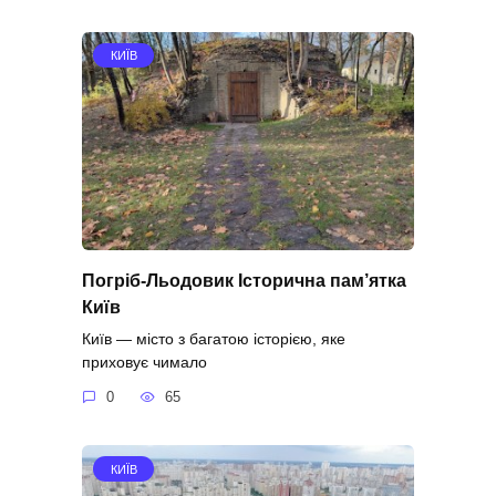
КИЇВ
Погріб-Льодовик Історична пам’ятка
Київ
Київ — місто з багатою історією, яке
приховує чимало
0
65
КИЇВ