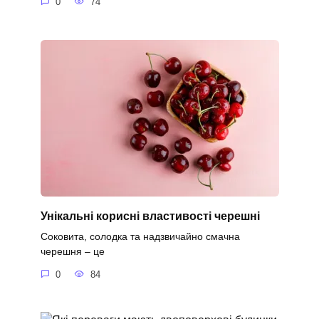
0
74
Унікальні корисні властивості черешні
Соковита, солодка та надзвичайно смачна
черешня – це
0
84