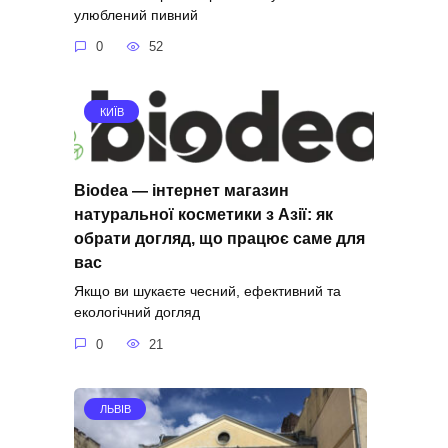
улюблений пивний
0
52
КИЇВ
Biodea — інтернет магазин
натуральної косметики з Азії: як
обрати догляд, що працює саме для
вас
Якщо ви шукаєте чесний, ефективний та
екологічний догляд
0
21
ЛЬВІВ