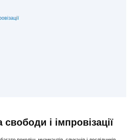
овізації
 свободи і імпровізації
агато поколінь музикантів, слухачів і дослідників.