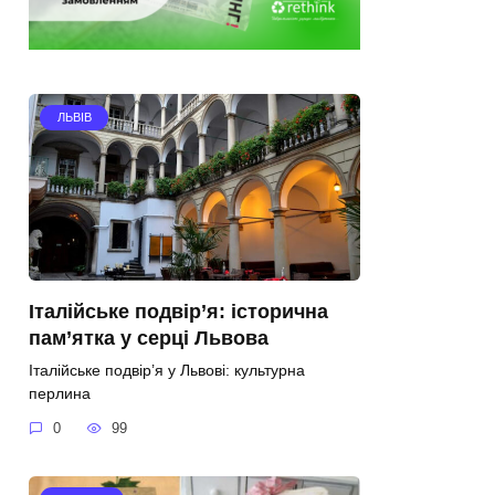
ЛЬВІВ
Італійське подвір’я: історична
пам’ятка у серці Львова
Італійське подвір’я у Львові: культурна
перлина
0
99