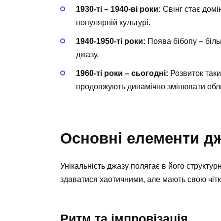
1930-ті – 1940-ві роки:
Свінг стає домі
популярній культурі.
1940-1950-ті роки:
Поява бібопу – біль
джазу.
1960-ті роки – сьогодні:
Розвиток таких
продовжують динамічно змінювати обл
Основні елементи д
Унікальність джазу полягає в його структу
здаватися хаотичними, але мають свою чітку
Ритм та імпровізація