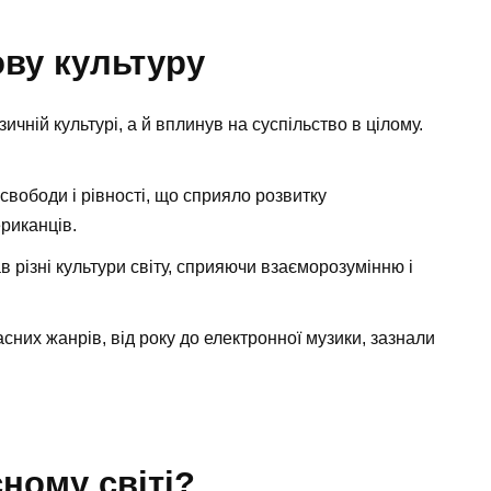
ову культуру
чній культурі, а й вплинув на суспільство в цілому.
вободи і рівності, що сприяло розвитку
риканців.
 різні культури світу, сприяючи взаєморозумінню і
сних жанрів, від року до електронної музики, зазнали
ному світі?