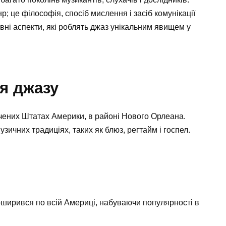
; це філософія, спосіб мислення і засіб комунікації
овні аспекти, які роблять джаз унікальним явищем у
ня джазу
учених Штатах Америки, в районі Нового Орлеана.
ичних традиціях, таких як блюз, регтайм і госпел.
оширився по всій Америці, набуваючи популярності в