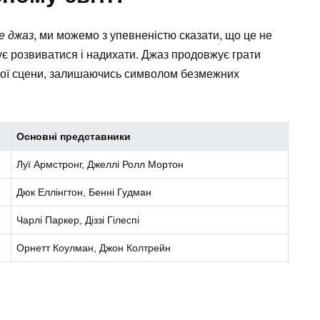
е джаз
, ми можемо з упевненістю сказати, що це не
жує розвиватися і надихати. Джаз продовжує грати
чної сцени, залишаючись символом безмежних
Основні представники
Луї Армстронг, Джеллі Ролл Мортон
Дюк Еллінгтон, Бенні Гудман
Чарлі Паркер, Діззі Гілеспі
Орнетт Коулман, Джон Колтрейн