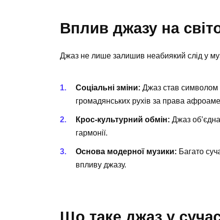
Вплив джазу на світ
Джаз не лише залишив неабиякий слід у музи
Соціальні зміни:
Джаз став символом с
громадянських рухів за права афроаме
Крос-культурний обмін:
Джаз об’єднав
гармонії.
Основа модерної музики:
Багато суча
впливу джазу.
Що таке джаз у сучас