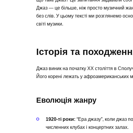
Джаз — це більше, ніж просто музичний жанр
без слів. У цьому тексті ми розглянемо осн
світі музики.
Історія та походжен
Джаз виник на початку ХХ століття в Спол
Його корені лежать у афроамериканських муз
Еволюція жанру
1920-ті роки:
“Ера джазу”, коли джаз п
численних клубах і концертних залах.