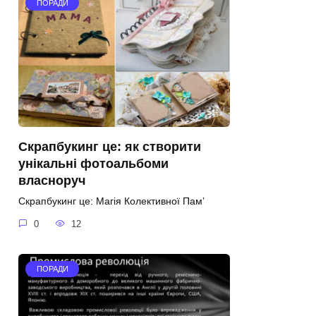
ПОРАДИ
Скрапбукинг це: як створити
унікальні фотоальбоми
власноруч
Скрапбукинг це: Магія Колективної Пам’
0
12
ПОРАДИ