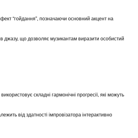
фект “гойдання”, позначаючи основний акцент на
ів джазу, що дозволяє музикантам виразити особистий
використовує складні гармонічні прогресії, які можуть
алежить від здатності імпровізатора інтерактивно