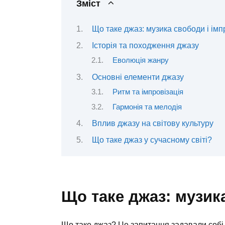
Зміст
Що таке джаз: музика свободи і імпр
Історія та походження джазу
Еволюція жанру
Основні елементи джазу
Ритм та імпровізація
Гармонія та мелодія
Вплив джазу на світову культуру
Що таке джаз у сучасному світі?
Що таке джаз: музика
Що таке джаз? Це запитання задавали собі б