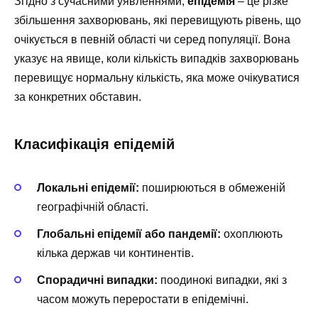
Згідно з сучасними уявленнями,
епідемія
– це різке
збільшення захворювань, які перевищують рівень, що
очікується в певній області чи серед популяції. Вона
указує на явище, коли кількість випадків захворювань
перевищує нормальну кількість, яка може очікуватися
за конкретних обставин.
Класифікація епідемій
Локальні епідемії:
поширюються в обмеженій
географічній області.
Глобальні епідемії або пандемії:
охоплюють
кілька держав чи континентів.
Спорадичні випадки:
поодинокі випадки, які з
часом можуть переростати в епідемічні.