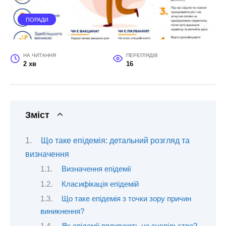
ПОРАДИ
НА ЧИТАННЯ
ПЕРЕГЛЯДІВ
2 хв
16
Зміст
Що таке епідемія: детальний розгляд та
визначення
Визначення епідемії
Класифікація епідемій
Що таке епідемія з точки зору причин
виникнення?