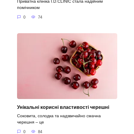
Приватна клініка I.D.CLINIC стала надійним
помічником
0
74
Унікальні корисні властивості черешні
Соковита, солодка та надзвичайно смачна
черешня – це
0
84