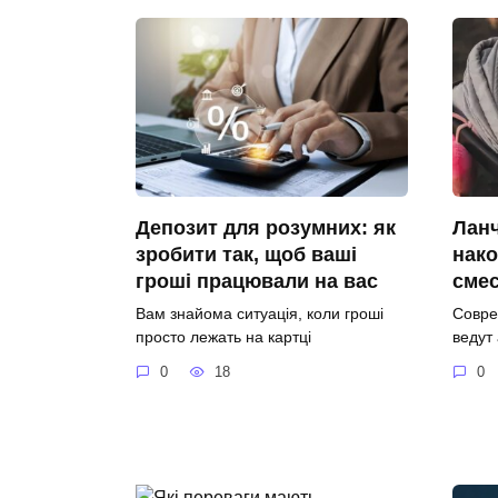
Депозит для розумних: як
Ланч
зробити так, щоб ваші
нако
гроші працювали на вас
сме
Вам знайома ситуація, коли гроші
Совре
просто лежать на картці
ведут
0
18
0