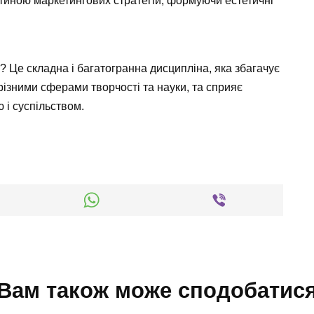
стиною маркетингових стратегій, формуючи естетичні
і? Це складна і багатогранна дисципліна, яка збагачує
різними сферами творчості та науки, та сприяє
 і суспільством.
Вам також може сподобатис