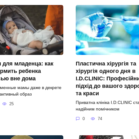
 для младенца: как
Пластична хірургія та
рмить ребенка
хірургія одного дня в
сью вне дома
I.D.CLINIC: Професійн
підхід до вашого здор
менные мамы даже в декрете
та краси
 активный образ
Приватна клініка I.D.CLINIC ст
25
надійним помічником
0
74