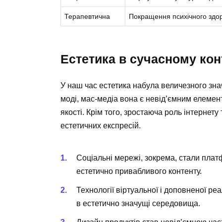
Терапевтична
Покращення психічного здор
Естетика в сучасному кон
У наш час естетика набула величезного значе
моді, мас-медіа вона є невід’ємним елеме
якості. Крім того, зростаюча роль інтернету
естетичних експресій.
Соціальні мережі, зокрема, стали пла
естетично привабливого контенту.
Технології віртуальної і доповненої р
в естетично значущі середовища.