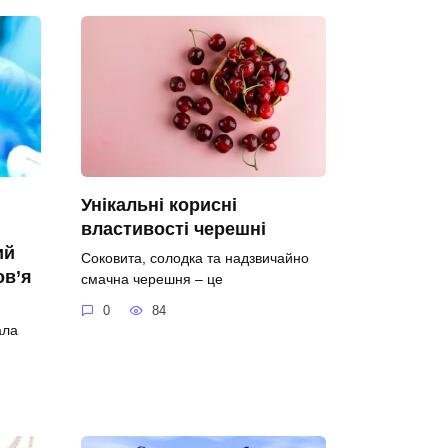
Унікальні корисні
властивості черешні
ий
Соковита, солодка та надзвичайно
ов’я
смачна черешня – це
0
84
ала