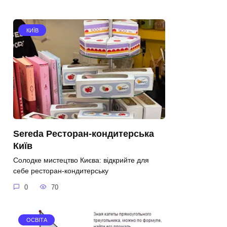
КИЇВ
Sereda Ресторан-кондитерська
Київ
Солодке мистецтво Києва: відкрийте для
себе ресторан-кондитерську
0
70
ОСВІТА