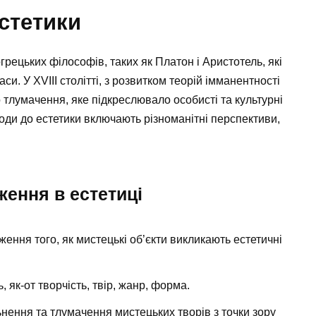
естетики
грецьких філософів, таких як Платон і Аристотель, які
и. У XVIII столітті, з розвитком теорій імманентності
 тлумачення, яке підкреслювало особисті та культурні
ходи до естетики включають різноманітні перспективи,
ення в естетиці
ення того, як мистецькі об’єкти викликають естетичні
 як-от творчість, твір, жанр, форма.
нення та тлумачення мистецьких творів з точки зору