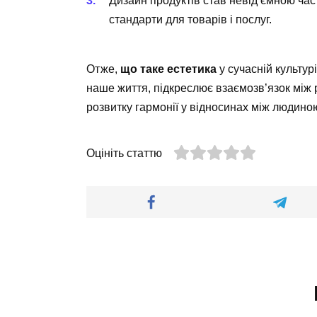
Дизайн продуктів став невід’ємною ча
стандарти для товарів і послуг.
Отже,
що таке естетика
у сучасній культур
наше життя, підкреслює взаємозв’язок між 
розвитку гармонії у відносинах між людиною
Оцініть статтю