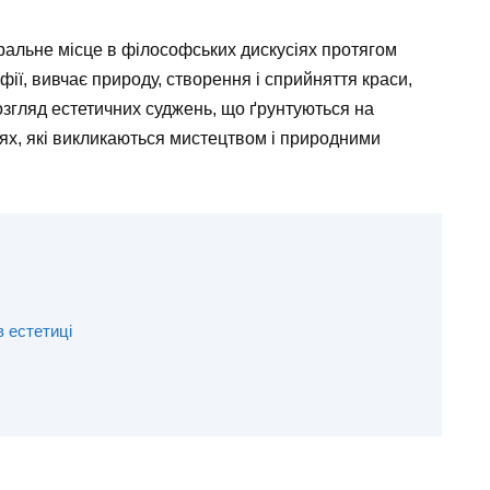
ральне місце в філософських дискусіях протягом
офії, вивчає природу, створення і сприйняття краси,
озгляд естетичних суджень, що ґрунтуються на
ях, які викликаються мистецтвом і природними
 естетиці