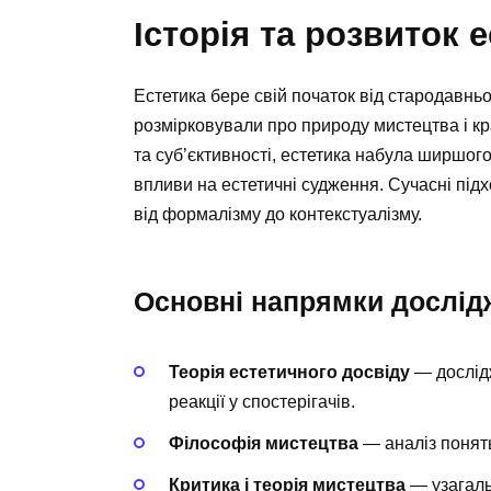
Історія та розвиток 
Естетика бере свій початок від стародавньо
розмірковували про природу мистецтва і крас
та суб’єктивності, естетика набула ширшого
впливи на естетичні судження. Сучасні під
від формалізму до контекстуалізму.
Основні напрямки дослідж
Теорія естетичного досвіду
— дослідж
реакції у спостерігачів.
Філософія мистецтва
— аналіз понять,
Критика і теорія мистецтва
— узагаль