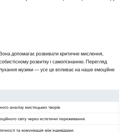
. Вона допомагає розвивати критичне мислення,
особистісному розвитку і самопізнанню. Перегляд
слухання музики — усе це впливає на наше емоційне
ного аналізу мистецьких творів.
оційного світу через естетичні переживання.
ичності та комунікація між індивідами.