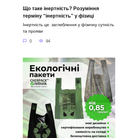
Що таке інертність? Розуміння
терміну “інертність” у фізиці
Інертність це: заглиблення у фізичну сутність
та прояви
0
94