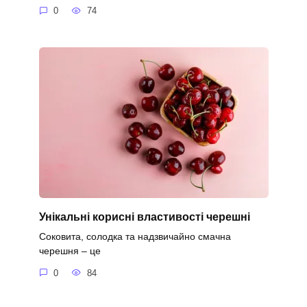
0
74
Унікальні корисні властивості черешні
Соковита, солодка та надзвичайно смачна
черешня – це
0
84