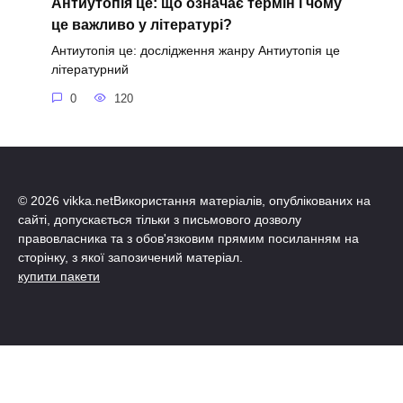
Антиутопія це: що означає термін і чому
це важливо у літературі?
Антиутопія це: дослідження жанру Антиутопія це
літературний
0
120
© 2026 vikka.netВикористання матеріалів, опублікованих на
сайті, допускається тільки з письмового дозволу
правовласника та з обов'язковим прямим посиланням на
сторінку, з якої запозичений матеріал.
купити пакети