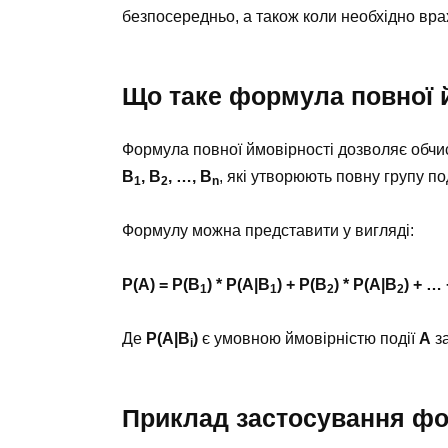
безпосередньо, а також коли необхідно вра
Що таке формула повної 
Формула повної ймовірності дозволяє обчис
B
, B
, …, B
, які утворюють повну групу по
1
2
n
Формулу можна представити у вигляді:
P(A) = P(B
) * P(A|B
) + P(B
) * P(A|B
) + …
1
1
2
2
Де
P(A|B
)
є умовною ймовірністю події
A
за
i
Приклад застосування фо