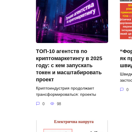
ТОП-10 агентств по
“Фор
криптомаркетингу в 2025
як п
году: с кем запускать
швид
токен и масштабировать
Швидкі
проект
засто
Криптоиндустрия продолжает
0
трансформироваться: проекты
0
98