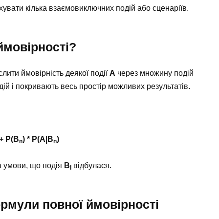
хувати кілька взаємовиключних подій або сценаріїв.
ймовірності?
лити ймовірність деякої події
A
через множину подій
дій і покривають весь простір можливих результатів.
 + P(B
) * P(A|B
)
n
n
 умови, що подія
B
відбулася.
i
рмули повної ймовірності