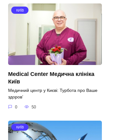
КИЇВ
Medical Center Медична клініка
Київ
Медичний центр у Києві: Турбота про Ваше
здоров’
0
50
КИЇВ