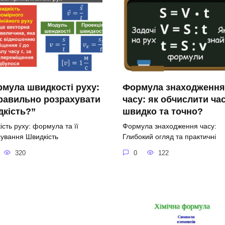
мула швидкості руху:
Формула знаходження
равильно розрахувати
часу: як обчислити ча
кість?”
швидко та точно?
сть руху: формула та її
Формула знаходження часу:
сування Швидкість
Глибокий огляд та практичні
320
0
122