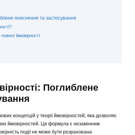
иблене пояснення та застосування
ності?
повної ймовірності
ірності: Поглиблене
ування
ових концепцій у теорії ймовірностей, яка дозволяє
вних ймовірностей. Ця формула є незамінним
овірність події не може бути розрахована