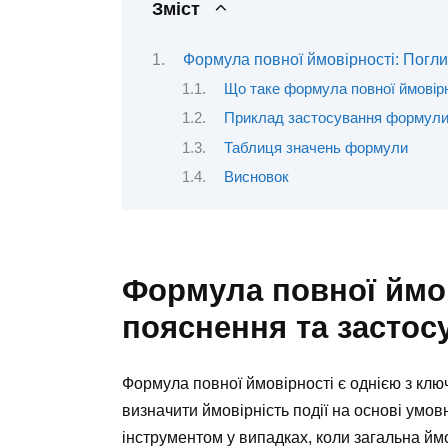
Зміст
Формула повної ймовірності: Погл
Що таке формула повної ймовір
Приклад застосування формули 
Таблиця значень формули
Висновок
Формула повної ймов
пояснення та застос
Формула повної ймовірності є однією з ключ
визначити ймовірність події на основі умо
інструментом у випадках, коли загальна йм