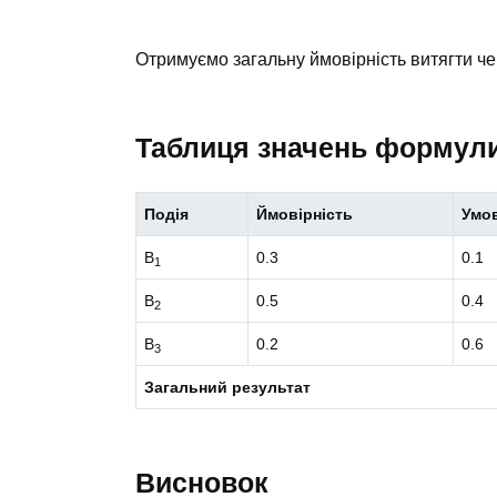
Отримуємо загальну ймовірність витягти ч
Таблиця значень формул
Подія
Ймовірність
Умов
B
0.3
0.1
1
B
0.5
0.4
2
B
0.2
0.6
3
Загальний результат
Висновок