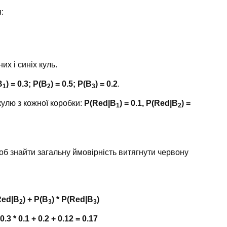
:
их і синіх куль.
B
) = 0.3; P(B
) = 0.5; P(B
) = 0.2
.
1
2
3
кулю з кожної коробки:
P(Red|B
) = 0.1, P(Red|B
) =
1
2
б знайти загальну ймовірність витягнути червону
(Red|B
) + P(B
) * P(Red|B
)
2
3
3
 0.3 * 0.1 + 0.2 + 0.12 = 0.17