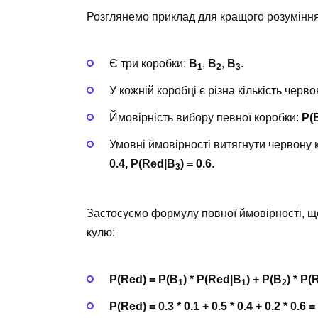
Розглянемо приклад для кращого розуміння
Є три коробки:
B
,
B
,
B
.
1
2
3
У кожній коробці є різна кількість червон
Ймовірність вибору певної коробки:
P(
Умовні ймовірності витягнути червону 
0.4, P(Red|B
) = 0.6
.
3
Застосуємо формулу повної ймовірності, що
кулю:
P(Red) = P(B
) * P(Red|B
) + P(B
) * P
1
1
2
P(Red) = 0.3 * 0.1 + 0.5 * 0.4 + 0.2 * 0.6 =