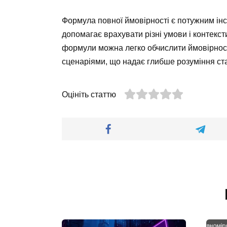
Формула повної ймовірності є потужним ін
допомагає врахувати різні умови і контекст
формули можна легко обчислити ймовірност
сценаріями, що надає глибше розуміння ста
Оцініть статтю