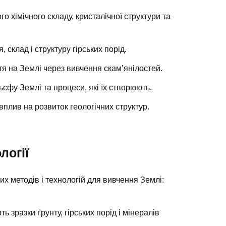
го хімічного складу, кристалічної структури та
 склад і структуру гірських порід.
тя на Землі через вивчення скам’янілостей.
єфу Землі та процеси, які їх створюють.
х вплив на розвиток геологічних структур.
логії
х методів і технологій для вивчення Землі:
ь зразки ґрунту, гірських порід і мінералів