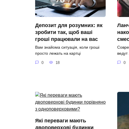
Депозит для розумних: як
Ланч
зробити так, щоб ваші
нако
гроші працювали на вас
сме
Вам знайома ситуація, коли гроші
Совре
просто лежать на картці
ведут
0
18
0
Які переваги мають
двоповерхові будинки