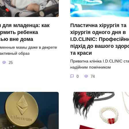
 для младенца: как
Пластична хірургія та
рмить ребенка
хірургія одного дня в
сью вне дома
I.D.CLINIC: Професійн
підхід до вашого здор
менные мамы даже в декрете
та краси
 активный образ
Приватна клініка I.D.CLINIC ст
25
надійним помічником
0
74