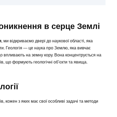
роникнення в серце Землі
я
, ми відкриваємо двері до наукової області, яка
ти. Геологія — це наука про Землю, яка вивчає
що впливають на земну кору. Вона концентрується на
сів, що формують геологічні об’єкти та явища.
логії
в, кожен з яких має свої особливі задачі та методи