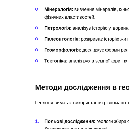
Мінералогія:
вивчення мінералів, їхньо
фізичних властивостей.
Петрологія:
аналізув історію утворення,
Палеонтологія:
розкриває історію жит
Геоморфологія:
досліджує форми рель
Тектоніка:
аналіз рухів земної кори і ї
Методи дослідження в гео
Геологія вимагає використання різноманітни
Польові дослідження:
геологи збирают