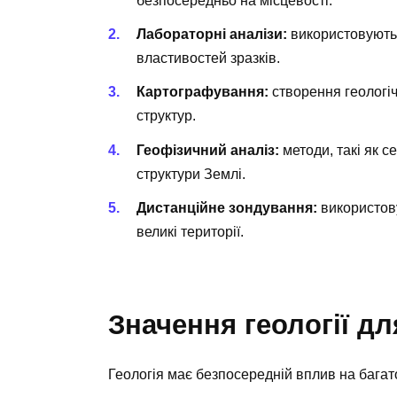
безпосередньо на місцевості.
Лабораторні аналізи:
використовуютьс
властивостей зразків.
Картографування:
створення геологічн
структур.
Геофізичний аналіз:
методи, такі як с
структури Землі.
Дистанційне зондування:
використову
великі території.
Значення геології дл
Геологія має безпосередній вплив на багат