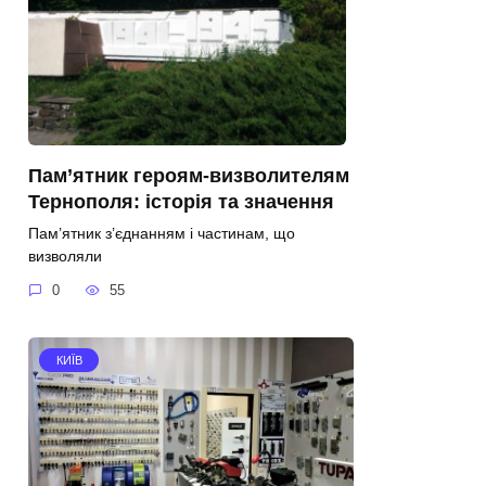
Пам’ятник героям-визволителям
Тернополя: історія та значення
Пам’ятник з’єднанням і частинам, що
визволяли
0
55
КИЇВ