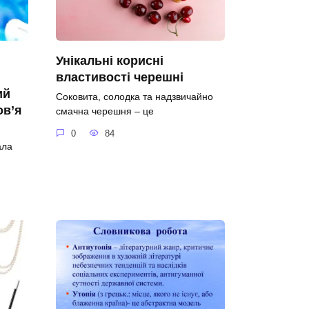
Унікальні корисні
властивості черешні
ий
Соковита, солодка та надзвичайно
ов’я
смачна черешня – це
0
84
ала