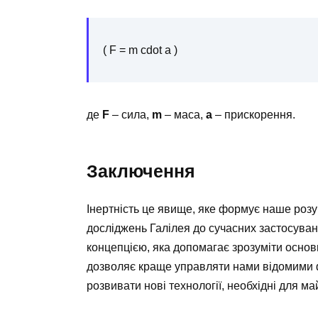
( F = m cdot a )
де
F
– сила,
m
– маса,
a
– прискорення.
Заключення
Інертність це явище, яке формує наше розум
досліджень Галілея до сучасних застосувань 
концепцією, яка допомагає зрозуміти основи
дозволяє краще управляти нами відомими 
розвивати нові технології, необхідні для ма