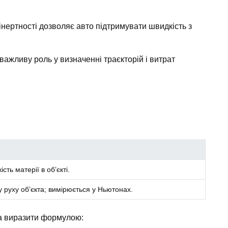
інертності дозволяє авто підтримувати швидкість з
є важливу роль у визначенні траєкторій і витрат
ть матерії в об’єкті.
 руху об’єкта; вимірюється у Ньютонах.
на виразити формулою: