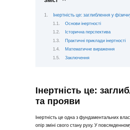
Зміст
Інертність це: заглиблення у фізичн
Основи інертності
Історична перспектива
Практичні приклади інертності
Математичне вираження
Заключення
Інертність це: загли
та прояви
Інертність це одна з фундаментальних власт
опір зміні свого стану руху. У повсякденному