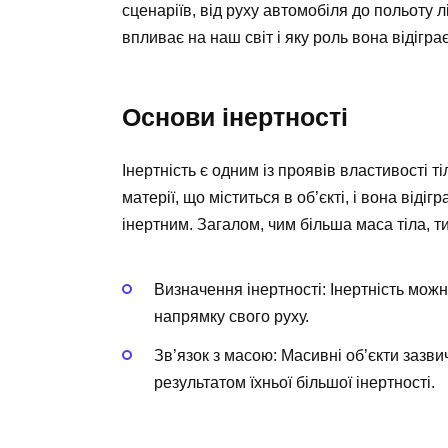
сценаріїв, від руху автомобіля до польоту л
впливає на наш світ і яку роль вона відігра
Основи інертності
Інертність є одним із проявів властивості ті
матерії, що міститься в об’єкті, і вона відіг
інертним. Загалом, чим більша маса тіла, т
Визначення інертності: Інертність можн
напрямку свого руху.
Зв’язок з масою: Масивні об’єкти зазв
результатом їхньої більшої інертності.