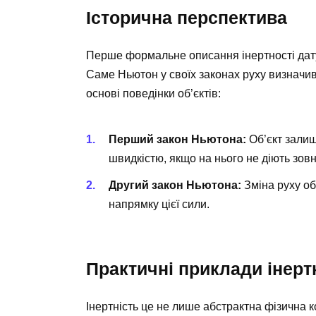
Історична перспектива
Перше формальне описання інертності дату
Саме Ньютон у своїх законах руху визначи
основі поведінки об’єктів:
Перший закон Ньютона:
Об’єкт залиш
швидкістю, якщо на нього не діють зовн
Другий закон Ньютона:
Зміна руху об
напрямку цієї сили.
Практичні приклади інерт
Інертність це не лише абстрактна фізична к