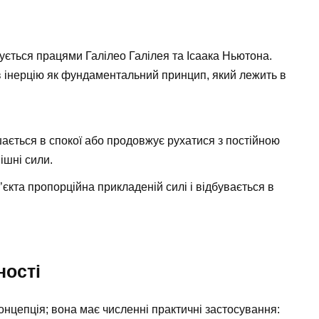
ється працями Галілео Галілея та Ісаака Ньютона.
в інерцію як фундаментальний принцип, який лежить в
ається в спокої або продовжує рухатися з постійною
ішні сили.
’єкта пропорційна прикладеній силі і відбувається в
ності
онцепція; вона має численні практичні застосування: