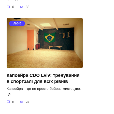
0
65
ЛЬВІВ
Капоейра CDO Lviv: тренування
в спортзалі для всіх рівнів
Капоейра – це не просто бойове мистецтво,
це
0
97