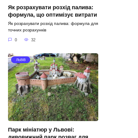
Як розрахувати розхід палива:
формула, що оптимізує витрати
Як розрахувати розхід палива: формула для
точних розрахунків
0
32
ЛЬВІВ
Парк мініатюр у Львові:
дивовижний парк розваг для