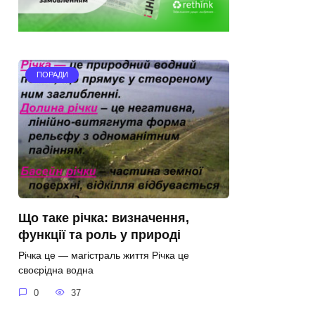
ПОРАДИ
Що таке річка: визначення,
функції та роль у природі
Річка це — магістраль життя Річка це
своєрідна водна
0
37