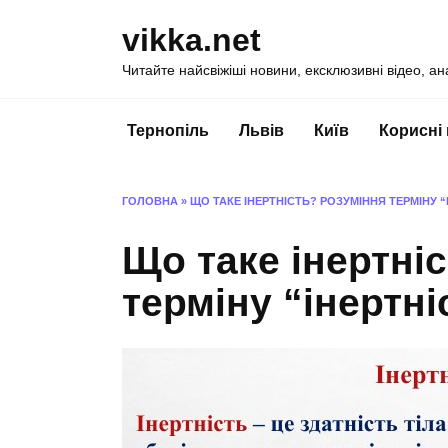
Перейти
vikka.net
до
вмісту
Читайте найсвіжіші новини, ексклюзивні відео, ан
Тернопіль
Львів
Київ
Корисні
ГОЛОВНА
»
ЩО ТАКЕ ІНЕРТНІСТЬ? РОЗУМІННЯ ТЕРМІНУ “І
Що таке інертні
терміну “інертні