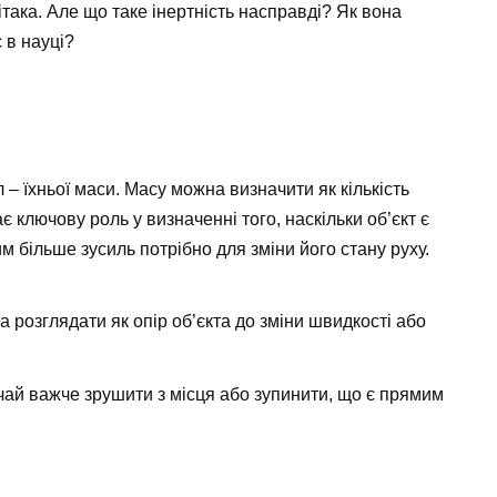
ітака. Але що таке інертність насправді? Як вона
є в науці?
л – їхньої маси. Масу можна визначити як кількість
рає ключову роль у визначенні того, наскільки об’єкт є
им більше зусиль потрібно для зміни його стану руху.
а розглядати як опір об’єкта до зміни швидкості або
ичай важче зрушити з місця або зупинити, що є прямим