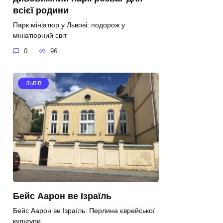
всієї родини
Парк мініатюр у Львові: подорож у
мініатюрний світ
0
96
ЛЬВІВ
Бейс Аарон ве Ізраїль
Бейс Аарон ве Ізраїль: Перлина єврейської
культури