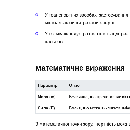
У транспортних засобах, застосування 
мінімальними витратами енергії.
У космічній індустрії інертність відігра
пального.
Математичне вираження
Параметр
Опис
Маcа (m)
Величина, що представляє кількіс
Сила (F)
Вплив, що може викликати зміну
З математичної точки зору, інертність мож