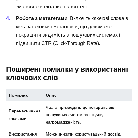
змістовно впліталися в контент.
Робота з метатегами
: Включіть ключові слова в
метазаголовки і метаописи, що допоможе
покращити видимість в пошукових системах і
підвищити CTR (Click-Through Rate).
Поширені помилки у використанні
ключових слів
Помилка
Опис
Часто призводить до покарань від
Перенасичення
пошукових систем за штучну
ключами
нагромадженість.
Використання
Може знизити користувацький досвід,