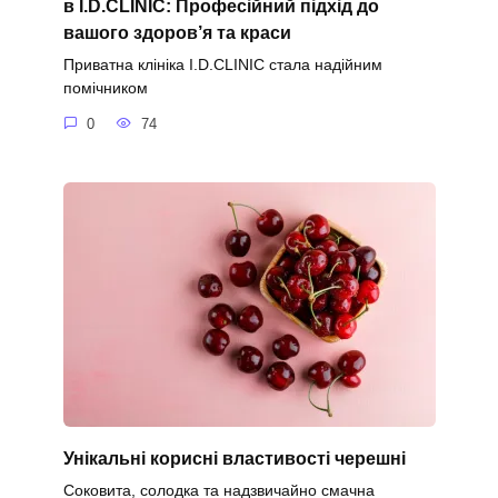
в I.D.CLINIC: Професійний підхід до
вашого здоров’я та краси
Приватна клініка I.D.CLINIC стала надійним
помічником
0
74
Унікальні корисні властивості черешні
Соковита, солодка та надзвичайно смачна