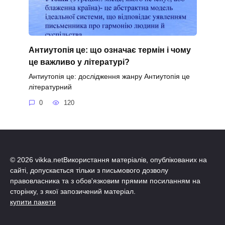
Антиутопія це: що означає термін і чому
це важливо у літературі?
Антиутопія це: дослідження жанру Антиутопія це
літературний
0
120
© 2026 vikka.netВикористання матеріалів, опублікованих на
сайті, допускається тільки з письмового дозволу
правовласника та з обов'язковим прямим посиланням на
сторінку, з якої запозичений матеріал.
купити пакети