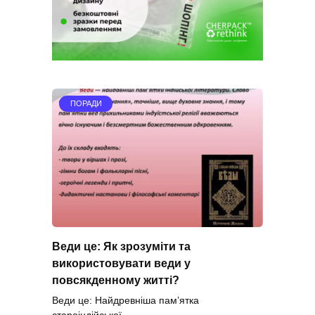
ПОРАДИ
Веди це: Як зрозуміти та
використовувати веди у
повсякденному житті?
Веди це: Найдревніша пам’ятка