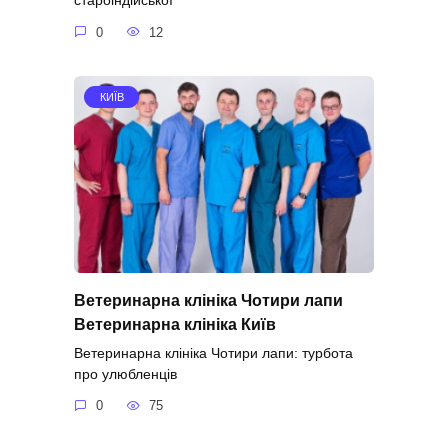
староіндійської
0
12
КИЇВ
Ветеринарна клініка Чотири лапи
Ветеринарна клініка Київ
Ветеринарна клініка Чотири лапи: турбота
про улюбленців
0
75