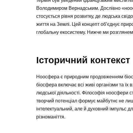
термін був уведений французьким мислител
Володимиром Вернадським. Дослівно «ноос
стосується рівня розвитку, де людська свідо
життя на Землі. Цей концепт об’єднує приро
глобальну екосистему. Нижче ми розглянемо 
Історичний контекст
Ноосфера є природним продовженням біосфе
біосфера включає всі живі організми та їх
людської діяльності. Філософія ноосфери с
творчий потенціал формує майбутнє не лише
інтелектуальний, але й духовний імпульс дл
різноманіття.