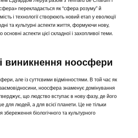
ем Едуардом Леруа разом з Teilhard de Chardin і
фера» перекладається як “сфера розуму” й
мість і технології створюють новий етап у еволюції
дні та культурні аспекти життя, формуючи нову,
основні аспекти цієї складної і захопливої теми.
 і виникнення ноосфери
ри, але із суттєвими відмінностями. В той час як
 взаємовідносини, ноосфера знаменує домінування
тверджує, що людство вступає в нову фазу, де його
 для людей, а для всієї планети. Це не тільки
я збереження біологічного та культурного