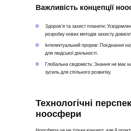
Важливість концепції но
Здоров’я та захист планети: Усвідомле
розробку нових методів захисту довкілл
Інтелектуальний прорив: Поєднання нау
для людської діяльності.
Глобальна свідомість: Знання не має 
зусиль для спільного розвитку.
Технологічні перспек
ноосфери
Ноосфера це не тільки концепт, але й прак