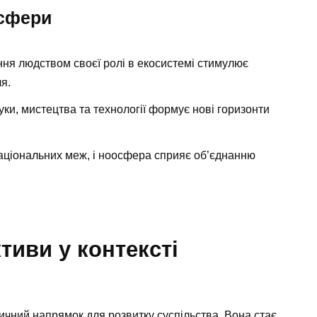
осфери
ння людством своєї ролі в екосистемі стимулює
я.
ки, мистецтва та технології формує нові горизонти
національних меж, і ноосфера сприяє об’єднанню
тиви у контексті
тичний напрямок для розвитку суспільства. Вона стає