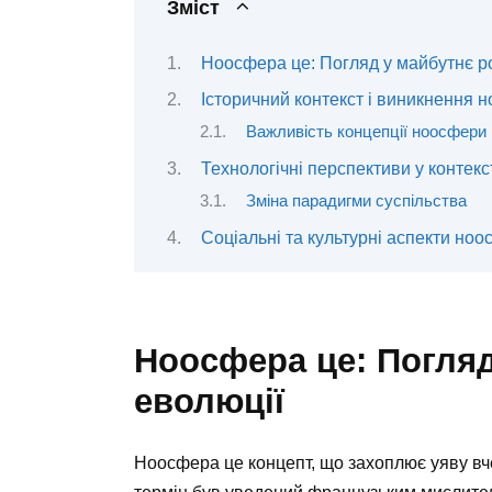
Зміст
Ноосфера це: Погляд у майбутнє р
Історичний контекст і виникнення 
Важливість концепції ноосфери
Технологічні перспективи у контек
Зміна парадигми суспільства
Соціальні та культурні аспекти но
Ноосфера це: Погляд
еволюції
Ноосфера це концепт, що захоплює уяву вч