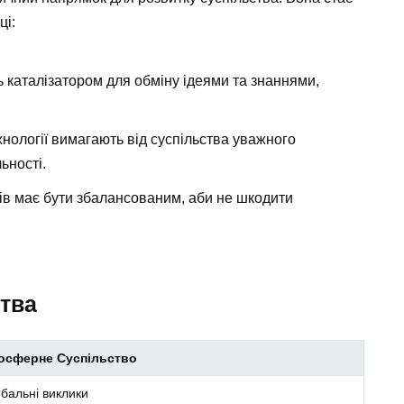
ці:
ь каталізатором для обміну ідеями та знаннями,
хнології вимагають від суспільства уважного
ьності.
ів має бути збалансованим, аби не шкодити
ства
осферне Суспільство
бальні виклики