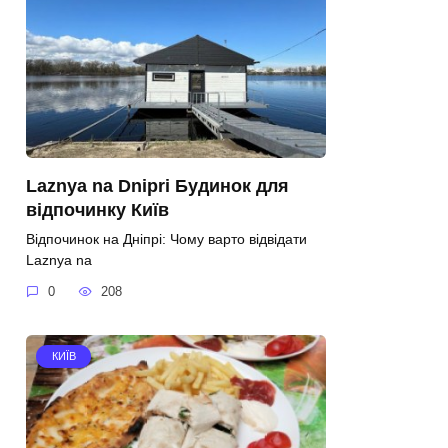
Laznya na Dnipri Будинок для
відпочинку Київ
Відпочинок на Дніпрі: Чому варто відвідати
Laznya na
0
208
КИЇВ