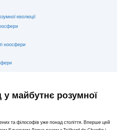
озумної еволюції
ноосфери
сті ноосфери
осфери
 у майбутнє розумної
ених та філософів уже понад століття. Вперше цей