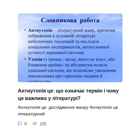
Антиутопія це: що означає термін і чому
це важливо у літературі?
Антиутопія це: дослідження жанру Антиутопія це
літературний
0
120