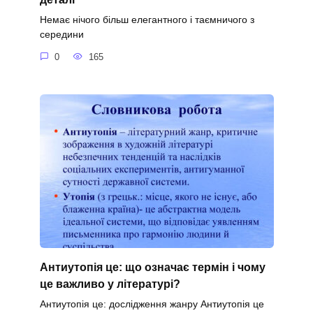
Немає нічого більш елегантного і таємничого з
середини
0
165
Антиутопія це: що означає термін і чому
це важливо у літературі?
Антиутопія це: дослідження жанру Антиутопія це