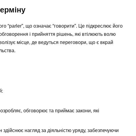
терміну
о “parler”, що означає “говорити”. Це підкреслює його
бговорення і прийняття рішень, які втілюють волю
волізує місце, де ведуться переговори, що є вкрай
льства.
й:
озробляє, обговорює та приймає закони, які
ін здійснює нагляд за діяльністю уряду, забезпечуючи