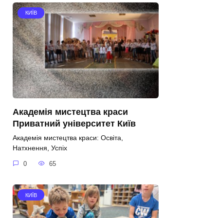
КИЇВ
Академія мистецтва краси
Приватний університет Київ
Академія мистецтва краси: Освіта,
Натхнення, Успіх
0
65
КИЇВ