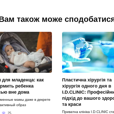
Вам також може сподобатис
 для младенца: как
Пластична хірургія та
рмить ребенка
хірургія одного дня в
сью вне дома
I.D.CLINIC: Професійн
підхід до вашого здор
менные мамы даже в декрете
та краси
 активный образ
Приватна клініка I.D.CLINIC ст
25