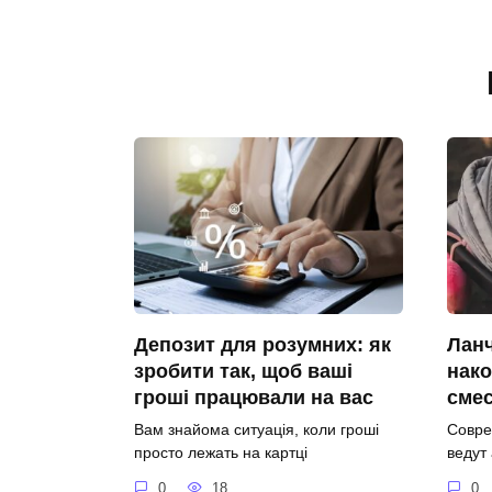
Депозит для розумних: як
Ланч
зробити так, щоб ваші
нако
гроші працювали на вас
сме
Вам знайома ситуація, коли гроші
Совре
просто лежать на картці
ведут
0
18
0