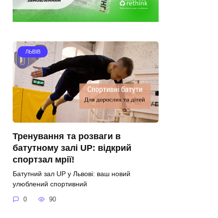
ЛЬВІВ
Тренування та розваги в
батутному залі UP: відкрий
спортзал мрії!
Батутний зал UP у Львові: ваш новий
улюблений спортивний
0
90