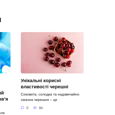
я
Унікальні корисні
властивості черешні
ий
Соковита, солодка та надзвичайно
ов’я
смачна черешня – це
0
84
ала