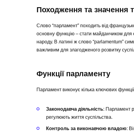
Походження та значення 
Слово “парламент” походить від французьког
основну функцію – стати майданчиком для о
народу. В латині ж слово “parlamentum” сим
важливим для злагодженого розвитку суспі
Функції парламенту
Парламент виконує кілька ключових функці
Законодавча діяльність
: Парламент р
регулюють життя суспільства.
Контроль за виконавчою владою
: В