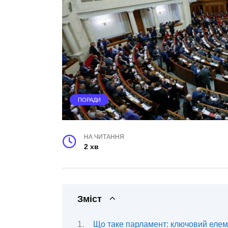
ПОРАДИ
НА ЧИТАННЯ
2 хв
Зміст
Що таке парламент: ключовий елеме