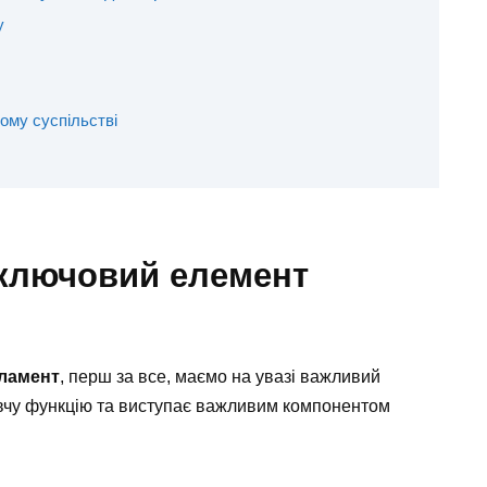
у
ому суспільстві
 ключовий елемент
рламент
, перш за все, маємо на увазі важливий
авчу функцію та виступає важливим компонентом