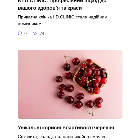
в I.D.CLINIC: Професійний підхід до
вашого здоров’я та краси
Приватна клініка I.D.CLINIC стала надійним
помічником
0
74
Унікальні корисні властивості черешні
Соковита, солодка та надзвичайно смачна