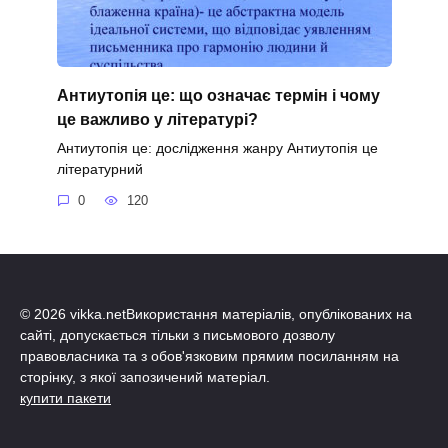
Антиутопія це: що означає термін і чому
це важливо у літературі?
Антиутопія це: дослідження жанру Антиутопія це
літературний
0
120
© 2026 vikka.netВикористання матеріалів, опублікованих на
сайті, допускається тільки з письмового дозволу
правовласника та з обов'язковим прямим посиланням на
сторінку, з якої запозичений матеріал.
купити пакети