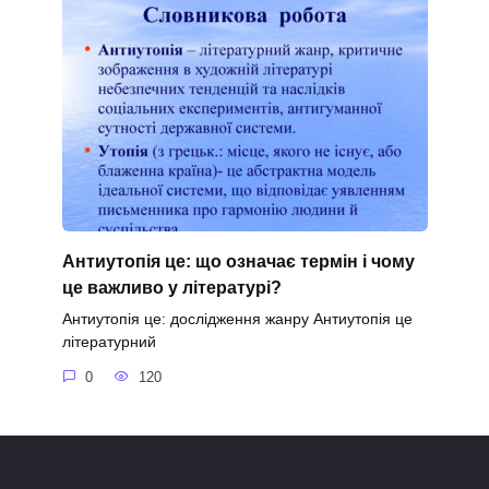
Антиутопія це: що означає термін і чому
це важливо у літературі?
Антиутопія це: дослідження жанру Антиутопія це
літературний
0
120