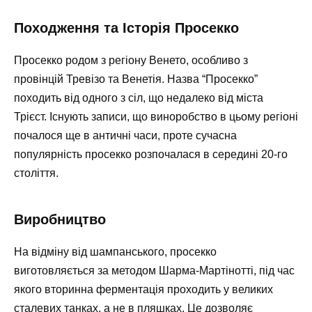
Походження та Історія Просекко
Просекко родом з регіону Венето, особливо з
провінцій Тревізо та Венетія. Назва “Просекко”
походить від одного з сіл, що недалеко від міста
Трієст. Існують записи, що виноробство в цьому регіоні
почалося ще в античні часи, проте сучасна
популярність просекко розпочалася в середині 20-го
століття.
Виробництво
На відміну від шампанського, просекко
виготовляється за методом Шарма-Мартінотті, під час
якого вторинна ферментація проходить у великих
сталевих танках, а не в пляшках. Це дозволяє