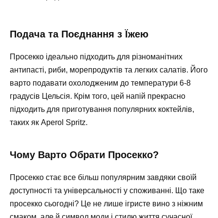
Подача та Поєднання з Їжею
Просекко ідеально підходить для різноманітних
антипасті, риби, морепродуктів та легких салатів. Його
варто подавати охолодженим до температури 6-8
градусів Цельсія. Крім того, цей напій прекрасно
підходить для приготування популярних коктейлів,
таких як Aperol Spritz.
Чому Варто Обрати Просекко?
Просекко стає все більш популярним завдяки своїй
доступності та універсальності у споживанні. Що таке
просекко сьогодні? Це не лише ігристе вино з ніжним
смаком, але й символ моди і стилю життя сучасної