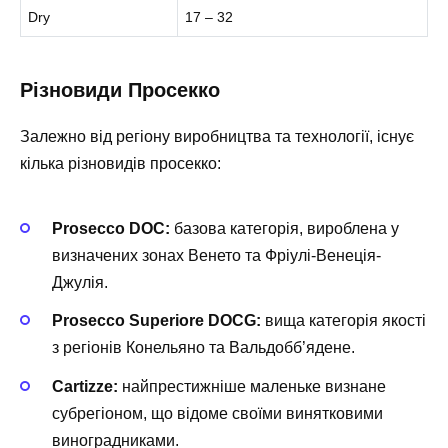
Dry
17 – 32
Різновиди Просекко
Залежно від регіону виробництва та технології, існує
кілька різновидів просекко:
Prosecco DOC:
базова категорія, вироблена у
визначених зонах Венето та Фріулі-Венеція-
Джулія.
Prosecco Superiore DOCG:
вища категорія якості
з регіонів Конельяно та Вальдобб’ядене.
Cartizze:
найпрестижніше маленьке визнане
субрегіоном, що відоме своїми винятковими
виноградниками.