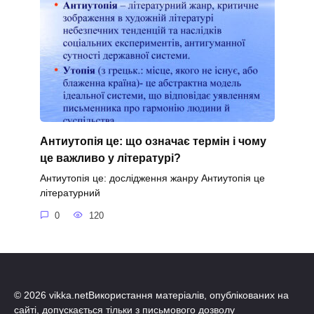
Антиутопія це: що означає термін і чому
це важливо у літературі?
Антиутопія це: дослідження жанру Антиутопія це
літературний
0
120
© 2026 vikka.netВикористання матеріалів, опублікованих на
сайті, допускається тільки з письмового дозволу