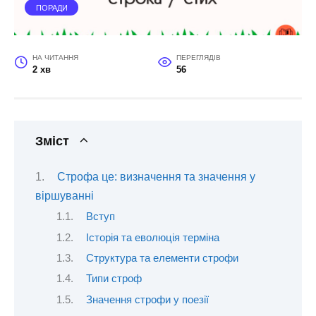
ПОРАДИ
НА ЧИТАННЯ
ПЕРЕГЛЯДІВ
2 хв
56
Зміст
Строфа це: визначення та значення у
віршуванні
Вступ
Історія та еволюція терміна
Структура та елементи строфи
Типи строф
Значення строфи у поезії