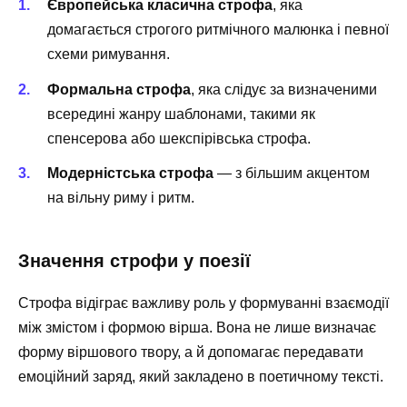
Європейська класична строфа
, яка
домагається строгого ритмічного малюнка і певної
схеми римування.
Формальна строфа
, яка слідує за визначеними
всередині жанру шаблонами, такими як
спенсерова або шекспірівська строфа.
Модерністська строфа
— з більшим акцентом
на вільну риму і ритм.
Значення строфи у поезії
Строфа відіграє важливу роль у формуванні взаємодії
між змістом і формою вірша. Вона не лише визначає
форму віршового твору, а й допомагає передавати
емоційний заряд, який закладено в поетичному тексті.