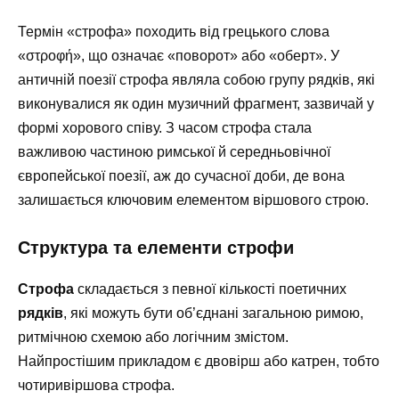
Термін «строфа» походить від грецького слова
«στροφή», що означає «поворот» або «оберт». У
античній поезії строфа являла собою групу рядків, які
виконувалися як один музичний фрагмент, зазвичай у
формі хорового співу. З часом строфа стала
важливою частиною римської й середньовічної
європейської поезії, аж до сучасної доби, де вона
залишається ключовим елементом віршового строю.
Структура та елементи строфи
Строфа
складається з певної кількості поетичних
рядків
, які можуть бути об’єднані загальною римою,
ритмічною схемою або логічним змістом.
Найпростішим прикладом є двовірш або катрен, тобто
чотиривіршова строфа.