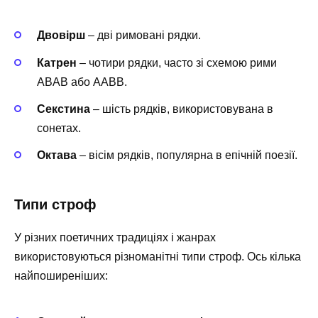
Двовірш
– дві римовані рядки.
Катрен
– чотири рядки, часто зі схемою рими
ABAB або AABB.
Секстина
– шість рядків, використовувана в
сонетах.
Октава
– вісім рядків, популярна в епічній поезії.
Типи строф
У різних поетичних традиціях і жанрах
використовуються різноманітні типи строф. Ось кілька
найпоширеніших: