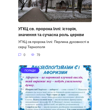
УГКЦ св. пророка Іллі: історія,
значення та сучасна роль церкви
УГКЦ св.пророка Іллі: Перлина духовності в
серці Тернополя
0
79
ПОРАДИ