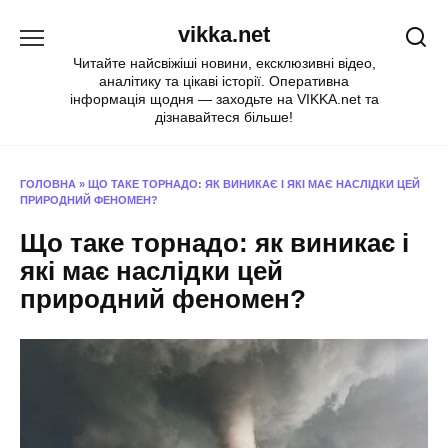
Перейти
vikka.net
до
вмісту
Читайте найсвіжіші новини, ексклюзивні відео,
аналітику та цікаві історії. Оперативна
інформація щодня — заходьте на VIKKA.net та
дізнавайтеся більше!
ГОЛОВНА
»
ЩО ТАКЕ ТОРНАДО: ЯК ВИНИКАЄ І ЯКІ МАЄ НАСЛІДКИ ЦЕЙ
ПРИРОДНИЙ ФЕНОМЕН?
Що таке торнадо: як виникає і
які має наслідки цей
природний феномен?