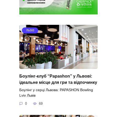
ЛЬВІВ
Боулінг-клуб “Papashon” у Львові:
ідеальне місце для гри та відпочинку
Боулінг у серці Львова: PAPASHON Bowling
Lviv Львів
0
69