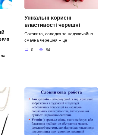
Унікальні корисні
властивості черешні
ий
Соковита, солодка та надзвичайно
ов’я
смачна черешня – це
0
84
ала