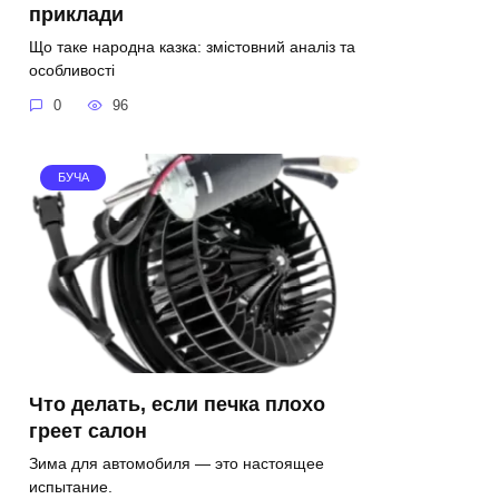
приклади
Що таке народна казка: змістовний аналіз та
особливості
0
96
БУЧА
Что делать, если печка плохо
греет салон
Зима для автомобиля — это настоящее
испытание.