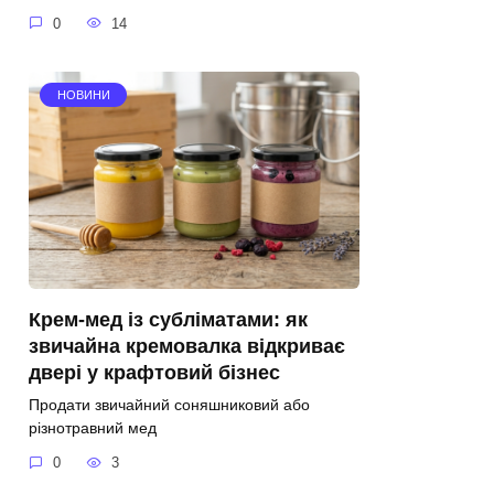
0
14
НОВИНИ
Крем-мед із субліматами: як
звичайна кремовалка відкриває
двері у крафтовий бізнес
Продати звичайний соняшниковий або
різнотравний мед
0
3