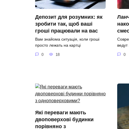
Депозит для розумних: як
Ланч
зробити так, щоб ваші
нако
гроші працювали на вас
сме
Вам знайома ситуація, коли гроші
Совре
просто лежать на картці
ведут
0
18
0
Які переваги мають
двоповерхові будинки
порівняно з