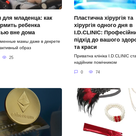
 для младенца: как
Пластична хірургія та
рмить ребенка
хірургія одного дня в
сью вне дома
I.D.CLINIC: Професійн
підхід до вашого здор
менные мамы даже в декрете
та краси
 активный образ
Приватна клініка I.D.CLINIC ст
25
надійним помічником
0
74