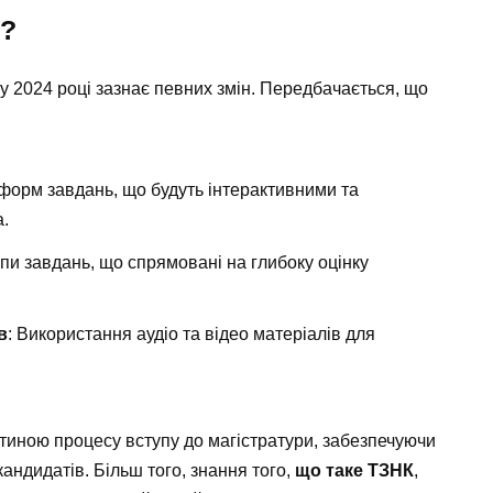
и?
 у 2024 році зазнає певних змін. Передбачається, що
форм завдань, що будуть інтерактивними та
а.
ипи завдань, що спрямовані на глибоку оцінку
в
: Використання аудіо та відео матеріалів для
иною процесу вступу до магістратури, забезпечуючи
кандидатів. Більш того, знання того,
що таке ТЗНК
,