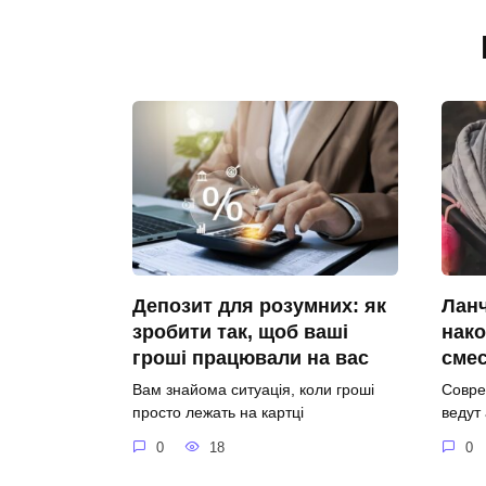
Депозит для розумних: як
Ланч
зробити так, щоб ваші
нако
гроші працювали на вас
сме
Вам знайома ситуація, коли гроші
Совре
просто лежать на картці
ведут
0
18
0