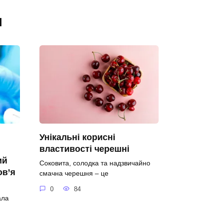
я
Унікальні корисні
властивості черешні
ий
Соковита, солодка та надзвичайно
ов’я
смачна черешня – це
0
84
ала