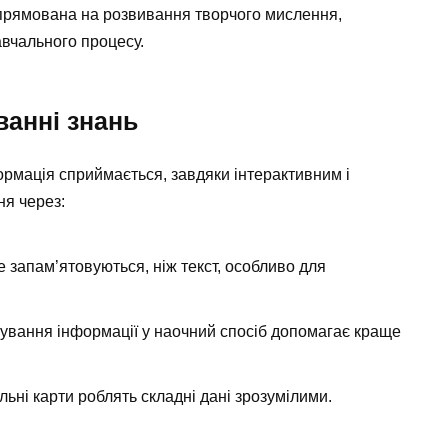
 спрямована на розвивання творчого мислення,
авчального процесу.
ванні знань
формація сприймається, завдяки інтерактивним і
я через:
запам’ятовуються, ніж текст, особливо для
рування інформації у наочний спосіб допомагає краще
льні карти роблять складні дані зрозумілими.