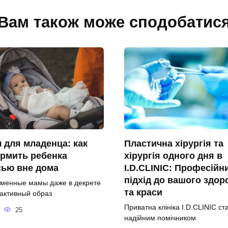
Вам також може сподобатис
 для младенца: как
Пластична хірургія та
рмить ребенка
хірургія одного дня в
сью вне дома
I.D.CLINIC: Професійн
підхід до вашого здор
менные мамы даже в декрете
та краси
 активный образ
Приватна клініка I.D.CLINIC ст
25
надійним помічником