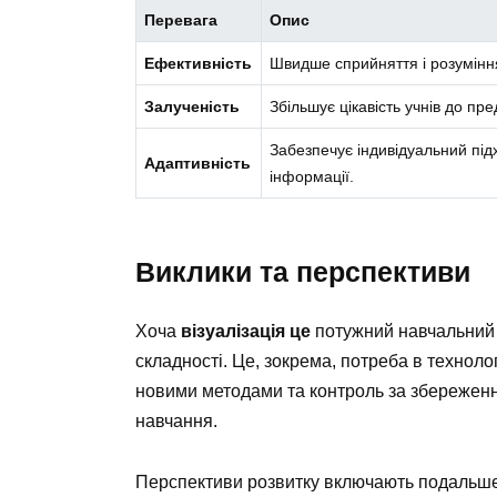
Перевага
Опис
Ефективність
Швидше сприйняття і розуміння
Залученість
Збільшує цікавість учнів до п
Забезпечує індивідуальний підх
Адаптивність
інформації.
Виклики та перспективи
Хоча
візуалізація це
потужний навчальний і
складності. Це, зокрема, потреба в техноло
новими методами та контроль за збережен
навчання.
Перспективи розвитку включають подальше 