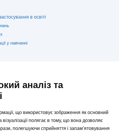
 застосування в освіті
знань
ах
ції у навчанні
окий аналіз та
і
мації, що використовує зображення як основний
візуалізації полягає в тому, що вона дозволяє
образи, полегшуючи сприйняття і запам’ятовування