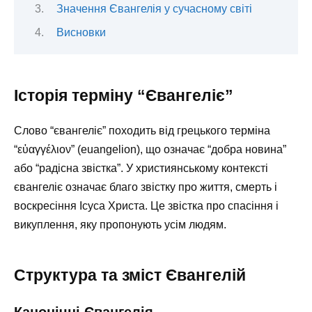
Значення Євангелія у сучасному світі
Висновки
Історія терміну “Євангеліє”
Слово “євангеліє” походить від грецького терміна
“εὐαγγέλιον” (euangelion), що означає “добра новина”
або “радісна звістка”. У християнському контексті
євангеліє означає благо звістку про життя, смерть і
воскресіння Ісуса Христа. Це звістка про спасіння і
викуплення, яку пропонують усім людям.
Структура та зміст Євангелій
Канонічні Євангелія