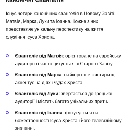
Існує чотири канонічних євангелія в Новому Завіті:
Матвія, Марка, Луки та Іоанна. Кожне з них
представляє унікальну перспективу на життя і
служіння Ісуса Христа.
Євангеліє від Матвія:
орієнтоване на єврейську
аудиторію і часто цитується зі Старого Завіту.
Євангеліє від Марка:
найкоротше з чотирьох,
акцентує на діях і чудах Христа.
Євангеліє від Луки:
звертається до грецької
аудиторії і містить багато унікальних притч.
Євангеліє від Іоанна:
фокусується на
божественності Ісуса Христа і його телевізійному
значенні.