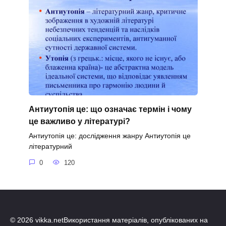
Антиутопія це: що означає термін і чому
це важливо у літературі?
Антиутопія це: дослідження жанру Антиутопія це
літературний
0
120
© 2026 vikka.netВикористання матеріалів, опублікованих на