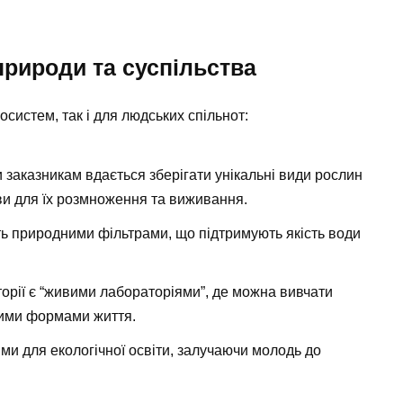
природи та суспільства
систем, так і для людських спільнот:
и заказникам вдається зберігати унікальні види рослин
ви для їх розмноження та виживання.
ть природними фільтрами, що підтримують якість води
иторії є “живими лабораторіями”, де можна вивчати
зними формами життя.
ями для екологічної освіти, залучаючи молодь до