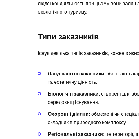
людської діяльності, при цьому вони зали
екологічного туризму.
Типи заказників
Існує декілька типів заказників, кожен з яки
Ландшафтні заказники
: зберігають х
та естетичну цінність.
Біологічні заказники
: створені для зб
середовищ існування.
Охоронні діляни
: обмежені чи спеціа
складників природного комплексу.
Регіональні заказники
: це території,