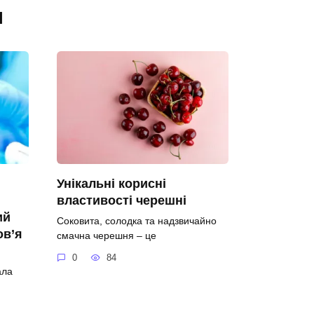
я
Унікальні корисні
властивості черешні
ий
Соковита, солодка та надзвичайно
ов’я
смачна черешня – це
0
84
ала