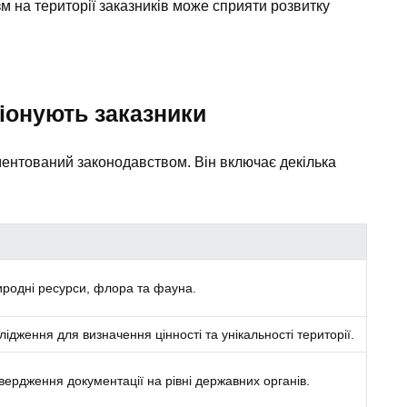
зм на території заказників може сприяти розвитку
іонують заказники
ментований законодавством. Він включає декілька
иродні ресурси, флора та фауна.
ідження для визначення цінності та унікальності території.
твердження документації на рівні державних органів.