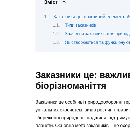
Зміст
Заказники це: важливий елемент з
Типи заказників
Значення заказників для природ
Як створюються та функціонуют
Заказники це: важли
біорізноманіття
Заказники це особливі природоохоронні те
унікальних екосистем, видів рослин і твари
збереженні природної спадщини, підтримуюч
планети. Основна мета заказників – це охо