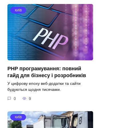
КИЇВ
PHP програмування: повний
гайд для бізнесу і розробників
У цифрову епоху веб-додатки та сайти
будуються щодня тисячами.
0
9
КИЇВ