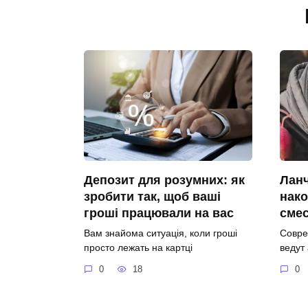
Депозит для розумних: як
Ланч
зробити так, щоб ваші
нако
гроші працювали на вас
сме
Вам знайома ситуація, коли гроші
Совре
просто лежать на картці
ведут
0
18
0