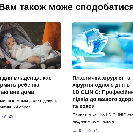
Вам також може сподобатис
 для младенца: как
Пластична хірургія та
рмить ребенка
хірургія одного дня в
сью вне дома
I.D.CLINIC: Професійн
підхід до вашого здор
менные мамы даже в декрете
та краси
 активный образ
Приватна клініка I.D.CLINIC ст
25
надійним помічником
0
74