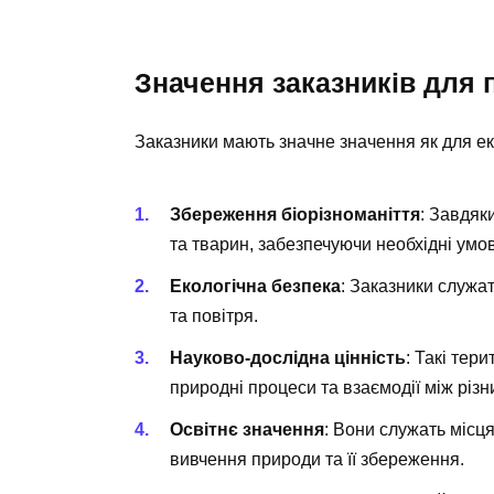
Значення заказників для 
Заказники мають значне значення як для еко
Збереження біорізноманіття
: Завдяк
та тварин, забезпечуючи необхідні умо
Екологічна безпека
: Заказники служа
та повітря.
Науково-дослідна цінність
: Такі тер
природні процеси та взаємодії між рі
Освітнє значення
: Вони служать місц
вивчення природи та її збереження.