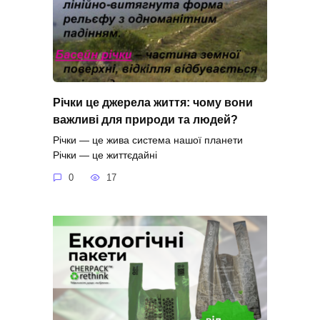
Річки це джерела життя: чому вони
важливі для природи та людей?
Річки — це жива система нашої планети
Річки — це життєдайні
0
17