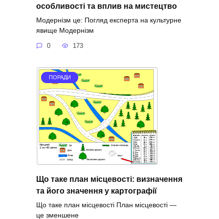
особливості та вплив на мистецтво
Модернізм це: Погляд експерта на культурне
явище Модернізм
0
173
ПОРАДИ
Що таке план місцевості: визначення
та його значення у картографії
Що таке план місцевості План місцевості —
це зменшене