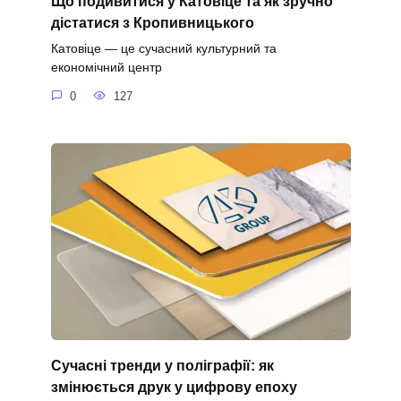
Що подивитися у Катовіце та як зручно
дістатися з Кропивницького
Катовіце — це сучасний культурний та
економічний центр
0
127
Сучасні тренди у поліграфії: як
змінюється друк у цифрову епоху