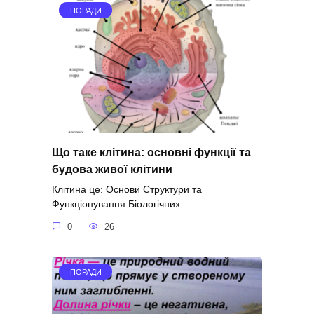
ПОРАДИ
Що таке клітина: основні функції та
будова живої клітини
Клітина це: Основи Структури та
Функціонування Біологічних
0
26
ПОРАДИ