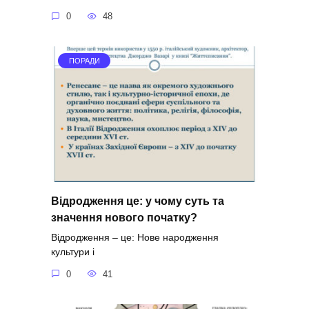
0
48
ПОРАДИ
Відродження це: у чому суть та
значення нового початку?
Відродження – це: Нове народження
культури і
0
41