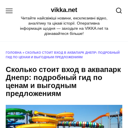
Перейти
vikka.net
до
вмісту
Читайте найсвіжіші новини, ексклюзивні відео,
аналітику та цікаві історії. Оперативна
інформація щодня — заходьте на VIKKA.net та
дізнавайтеся більше!
ГОЛОВНА
»
СКОЛЬКО СТОИТ ВХОД В АКВАПАРК ДНЕПР: ПОДРОБНЫЙ
ГИД ПО ЦЕНАМ И ВЫГОДНЫМ ПРЕДЛОЖЕНИЯМ
Сколько стоит вход в аквапарк
Днепр: подробный гид по
ценам и выгодным
предложениям