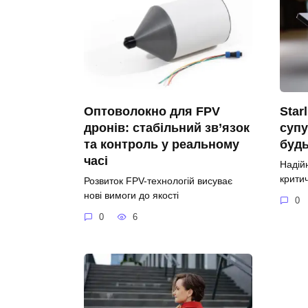
Оптоволокно для FPV
Star
дронів: стабільний зв’язок
супу
та контроль у реальному
будь
часі
Надій
крити
Розвиток FPV-технологій висуває
нові вимоги до якості
0
0
6