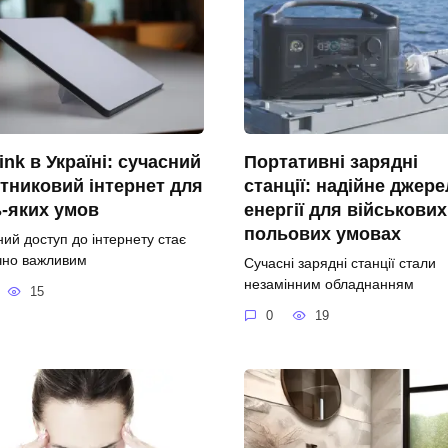
link в Україні: сучасний
Портативні зарядні
тниковий інтернет для
станції: надійне джер
-яких умов
енергії для військових
польових умовах
ний доступ до інтернету стає
чно важливим
Сучасні зарядні станції стали
незамінним обладнанням
15
0
19