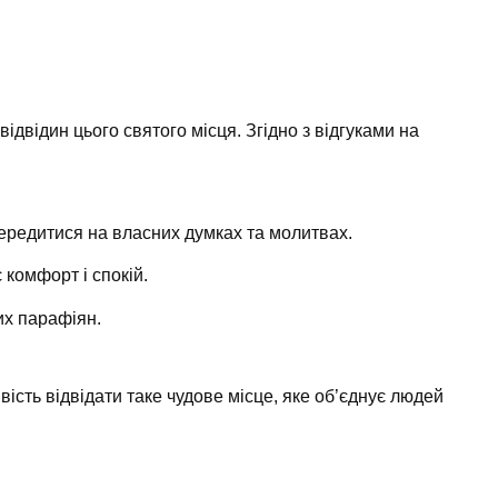
відвідин цього святого місця. Згідно з відгуками на
середитися на власних думках та молитвах.
є комфорт і спокій.
их парафіян.
ість відвідати таке чудове місце, яке об’єднує людей