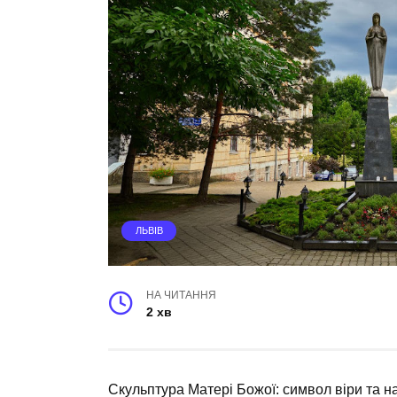
ЛЬВІВ
НА ЧИТАННЯ
2 хв
Скульптура Матері Божої: символ віри та н