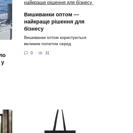
Вишиванки оптом —
найкраще рішення для
бізнесу
Вишиванки оптом користуються
великим попитом серед
0
31
ело
 у