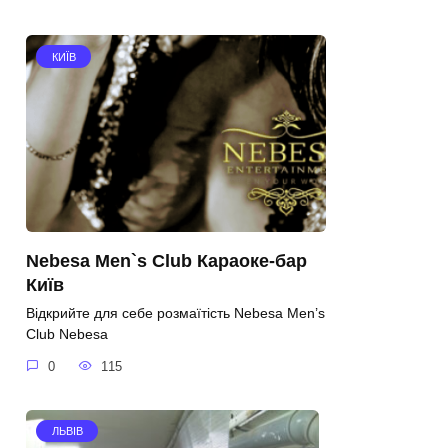
КИЇВ
Nebesa Men`s Club Караоке-бар
Київ
Відкрийте для себе розмаїтість Nebesa Men’s
Club Nebesa
0
115
ЛЬВІВ