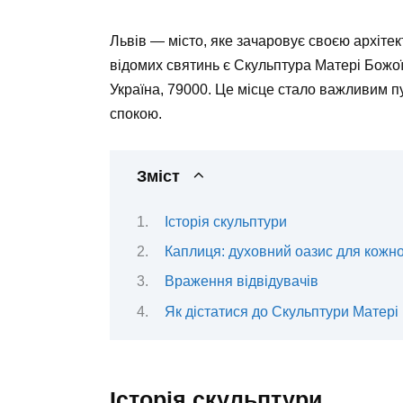
Львів — місто, яке зачаровує своєю архіте
відомих святинь є Скульптура Матері Божої
Україна, 79000. Це місце стало важливим пу
спокою.
Зміст
Історія скульптури
Каплиця: духовний оазис для кожн
Враження відвідувачів
Як дістатися до Скульптури Матері
Історія скульптури