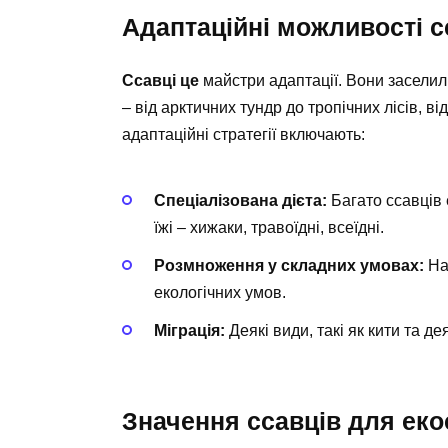
Адаптаційні можливості с
Ссавці це
майстри адаптації. Вони заселили
– від арктичних тундр до тропічних лісів, в
адаптаційні стратегії включають:
Спеціалізована дієта:
Багато ссавців
їжі – хижаки, травоїдні, всеїдні.
Розмноження у складних умовах:
Нап
екологічних умов.
Міграція:
Деякі види, такі як кити та де
Значення ссавців для ек