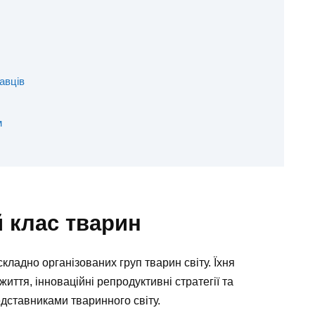
авців
м
й клас тварин
складно організованих груп тварин світу. Їхня
иття, інноваційні репродуктивні стратегії та
дставниками тваринного світу.