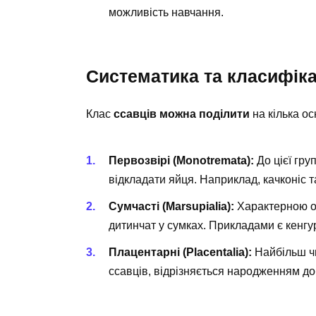
можливість навчання.
Систематика та класифіка
Клас
ссавців можна поділити
на кілька ос
Первозвірі (Monotremata):
До цієї гру
відкладати яйця. Наприклад, качконіс т
Сумчасті (Marsupialia):
Характерною о
дитинчат у сумках. Прикладами є кенгу
Плацентарні (Placentalia):
Найбільш чи
ссавців, відрізняється народженням до