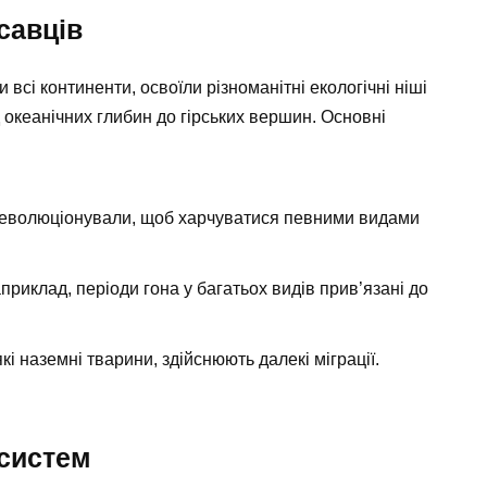
савців
 всі континенти, освоїли різноманітні екологічні ніші
ід океанічних глибин до гірських вершин. Основні
 еволюціонували, щоб харчуватися певними видами
риклад, періоди гона у багатьох видів прив’язані до
які наземні тварини, здійснюють далекі міграції.
осистем