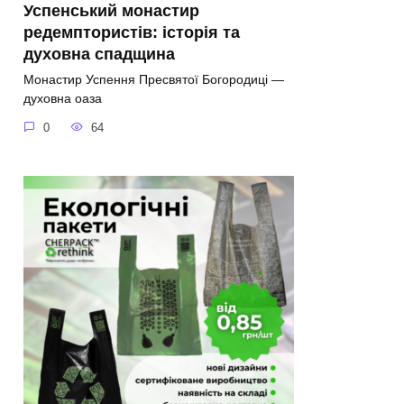
Успенський монастир
редемптористів: історія та
духовна спадщина
Монастир Успення Пресвятої Богородиці —
духовна оаза
0
64