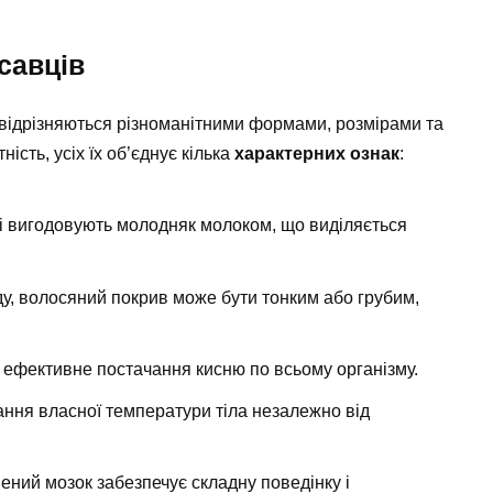
савців
які відрізняються різноманітними формами, розмірами та
ість, усіх їх об’єднує кілька
характерних ознак
:
і вигодовують молодняк молоком, що виділяється
у, волосяний покрив може бути тонким або грубим,
 ефективне постачання кисню по всьому організму.
ння власної температури тіла незалежно від
ний мозок забезпечує складну поведінку і