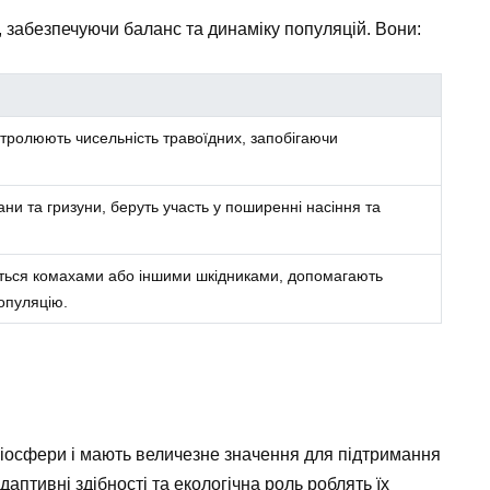
 забезпечуючи баланс та динаміку популяцій. Вони:
нтролюють чисельність травоїдних, запобігаючи
жани та гризуни, беруть участь у поширенні насіння та
ються комахами або іншими шкідниками, допомагають
опуляцію.
біосфери і мають величезне значення для підтримання
адаптивні здібності та екологічна роль роблять їх