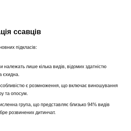
ція ссавців
новних підкласів:
пи належать лише кілька видів, відомих здатністю
а єхидна.
собливістю є розмноження, що включає виношування
ру та опосум.
сленна група, що представляє близько 94% видів
бре розвинених дитинчат.