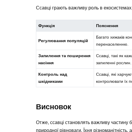
Ссавці грають важливу роль в екосистемах,
Функція
Пояснення
Багато хижаків ко
Регулювання популяцій
перенаселенню.
Запилення та поширення
Ссавці, такі як ка
насіння
запиленні рослин.
Контроль над
Ссавці, які харчу
шкідниками
контролювати їх п
Висновок
Отже, ссавці становлять важливу частину 
природної рівноваги. Їхня різноманітність, 