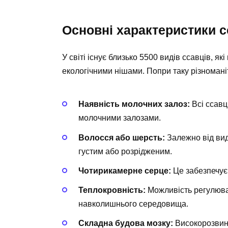
Основні характеристики с
У світі існує близько 5500 видів ссавців, 
екологічними нішами. Попри таку різноманітн
Наявність молочних залоз:
Всі ссавц
молочними залозами.
Волосся або шерсть:
Залежно від вид
густим або розрідженим.
Чотирикамерне серце:
Це забезпечує
Теплокровність:
Можливість регулюва
навколишнього середовища.
Складна будова мозку:
Високорозвине