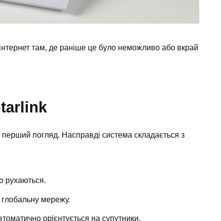
інтернет там, де раніше це було неможливо або вкрай
arlink
перший погляд. Насправді система складається з
но рухаються.
у глобальну мережу.
втоматично орієнтується на супутники.