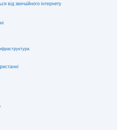
ться від звичайного інтернету
ні
інфраструктура
ористанні
ь