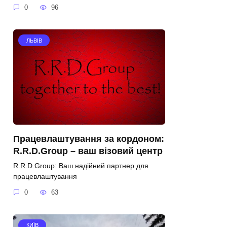
0
96
ЛЬВІВ
Працевлаштування за кордоном:
R.R.D.Group – ваш візовий центр
R.R.D.Group: Ваш надійний партнер для
працевлаштування
0
63
КИЇВ