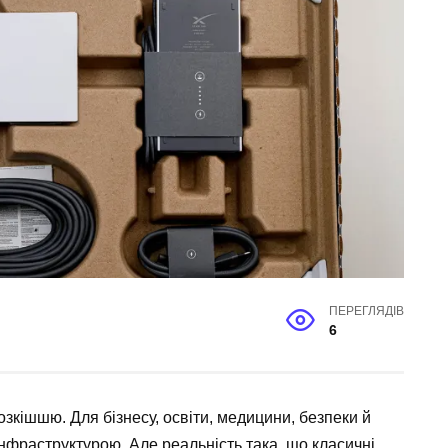
ПЕРЕГЛЯДІВ
6
зкішшю. Для бізнесу, освіти, медицини, безпеки й
інфраструктурою. Але реальність така, що класичні