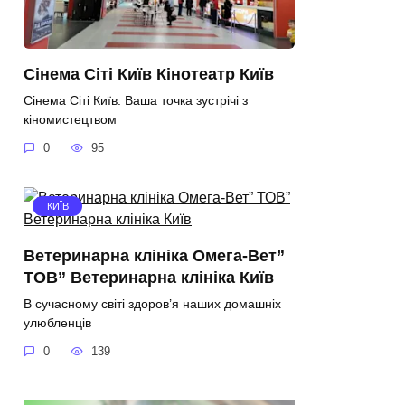
Сінема Сіті Київ Кінотеатр Київ
Сінема Сіті Київ: Ваша точка зустрічі з
кіномистецтвом
0
95
КИЇВ
Ветеринарна клініка Омега-Вет”
ТОВ” Ветеринарна клініка Київ
В сучасному світі здоров’я наших домашніх
улюбленців
0
139