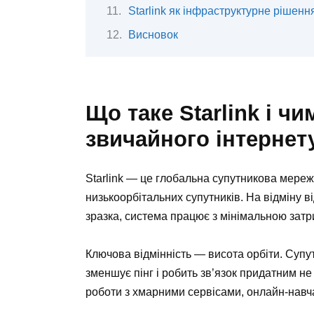
Starlink як інфраструктурне рішенн
Висновок
Що таке Starlink і чи
звичайного інтернет
Starlink — це глобальна супутникова мережа
низькоорбітальних супутників. На відміну в
зразка, система працює з мінімальною зат
Ключова відмінність — висота орбіти. Супут
зменшує пінг і робить зв’язок придатним не 
роботи з хмарними сервісами, онлайн-навча