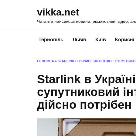
Перейти
vikka.net
до
вмісту
Читайте найсвіжіші новини, ексклюзивні відео, ан
Тернопіль
Львів
Київ
Корисні
ГОЛОВНА
»
STARLINK В УКРАЇНІ: ЯК ПРАЦЮЄ СУПУТНИКО
Starlink в Україн
супутниковий інт
дійсно потрібен