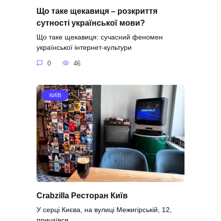
Що таке щекавиця – розкриття
сутності української мови?
Що таке щекавиця: сучасний феномен
української інтернет-культури
0
46
КИЇВ
Crabzilla Ресторан Київ
У серці Києва, на вулиці Межигірській, 12,
причаївся