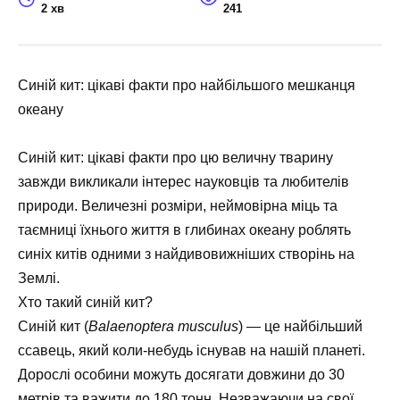
2 хв
241
Синій кит: цікаві факти про найбільшого мешканця
океану
Синій кит: цікаві факти про цю величну тварину
завжди викликали інтерес науковців та любителів
природи. Величезні розміри, неймовірна міць та
таємниці їхнього життя в глибинах океану роблять
синіх китів одними з найдивовижніших створінь на
Землі.
Хто такий синій кит?
Синій кит (
Balaenoptera musculus
) — це найбільший
ссавець, який коли-небудь існував на нашій планеті.
Дорослі особини можуть досягати довжини до 30
метрів та важити до 180 тонн. Незважаючи на свої