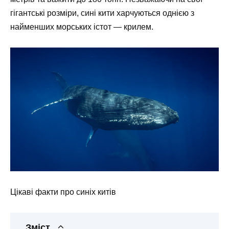
гігантські розміри, сині кити харчуються однією з
найменших морських істот — крилем.
Цікаві факти про синіх китів
Зміст