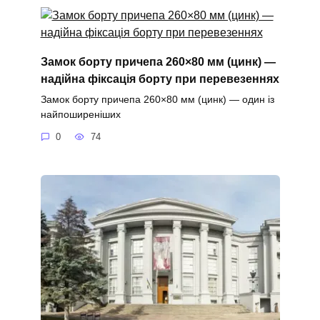
Замок борту причепа 260×80 мм (цинк) —
надійна фіксація борту при перевезеннях
Замок борту причепа 260×80 мм (цинк) — один із
найпоширеніших
0
74