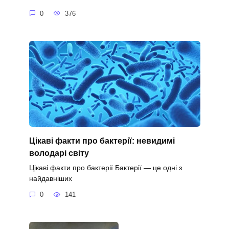
0
376
Цікаві факти про бактерії: невидимі
володарі світу
Цікаві факти про бактерії Бактерії — це одні з
найдавніших
0
141