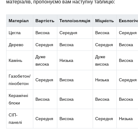
матеріалів, пропонуємо вам наступну таблицю:
Матеріал
Вартість
Теплоізоляція
Міцність
Екологіч
Цегла
Висока
Середня
Висока
Середня
Дерево
Середня
Висока
Середня
Висока
Дуже
Дуже
Камінь
Низька
Висока
висока
висока
Газобетон/
Середня
Висока
Низька
Середня
пінобетон
Керамічні
Висока
Висока
Висока
Висока
блоки
СІП-
Середня
Висока
Середня
Низька
панелі