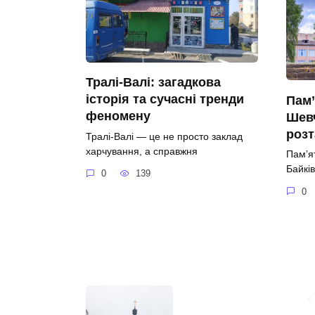
Тралі-Валі: загадкова
історія та сучасні тренди
Пам’
феномену
Шевч
роз
Тралі-Валі — це не просто заклад
харчування, а справжня
Пам’я
Байків
0
139
0