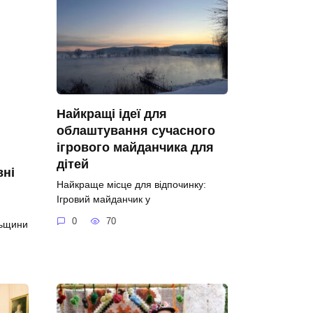
Найкращі ідеї для
облаштування сучасного
ігрового майданчика для
дітей
вні
Найкраще місце для відпочинку:
Ігровий майданчик у
0
70
льщини