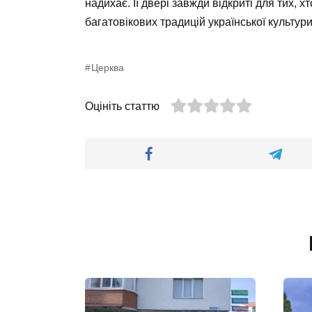
надихає. Її двері завжди відкриті для тих, 
багатовікових традицій української культури
Церква
Оцініть статтю