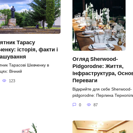
ятник Тарасу
енку: історія, факти і
ташування
Огляд Sherwood-
тник Тарасові Шевченку в
Pidgorodne: Життя,
цях: Вічний
Інфраструктура, Осно
Переваги
123
Відкрийте для себе Sherwood-
pidgorodne: Перлина Тернопі
0
87