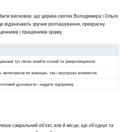
обити висновок, що церква святих Володимира і Ольги
ди відзначають зручне розташування, прекрасну
енників і працівників храму.
дувачам тут легко знайти спокій та умиротворення.
 включаючи як зовнішні, так і внутрішні елементи.
отовий допомогти і надати підтримку.
ише сакральний об’єкт, але й місце, що об’єднує та