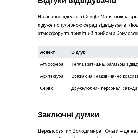
Відгуки відвідувачів
На основі відгуків з Google Maps можна зр
є дуже популярною серед відвідувачів. Лю
атмосферу та привітний прийом з боку свящ
Аспект
Відгук
Атмосфера
Тепла і затишна, багатьом відві
Архітектура
Вражаюча і надзвичайно красива,
Сервіс
Дружелюбний персонал, завжди г
Заключні думки
Церква святих Володимира і Ольги – це не л