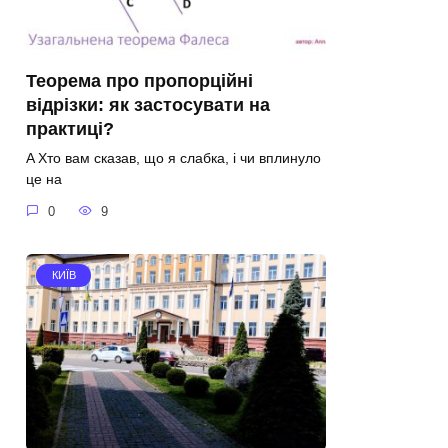
Теорема про пропорційні
відрізки: як застосувати на
практиці?
A Хто вам сказав, що я слабка, і чи вплинуло
це на
0
9
КИЇВ