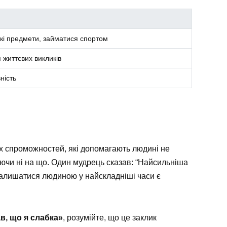
жкі предмети, займатися спортом
 життєвих викликів
ність
х спроможностей, які допомагають людині не
ючи ні на що. Один мудрець сказав: “Найсильніша
я залишатися людиною у найскладніші часи є
в, що я слабка»
, розумійте, що це заклик