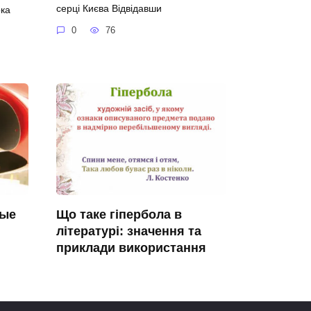
серці Києва Відвідавши
ка
0
76
ные
Що таке гіпербола в
літературі: значення та
приклади використання
Що таке гіпербола в літературі Коли
виникає питання
0
138