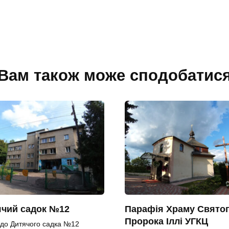
Вам також може сподобатис
ячий садок №12
Парафія Храму Свято
Пророка Іллі УГКЦ
 до Дитячого садка №12