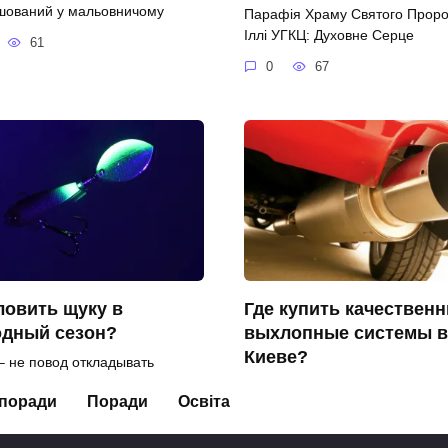
шований у мальовничому
Парафія Храму Святого Проро
Іллі УГКЦ: Духовне Серце
61
0
67
ловить щуку в
Где купить качествен
одный сезон?
выхлопные системы в
Киеве?
– не повод откладывать
инг и забывать о трофейной
Подбор деталей для ремонта
 поради
Поради
Освіта
ке.
выхлопной системы напрямую
7
0
16