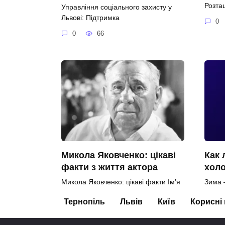
Розта
Управління соціального захисту у
Львові: Підтримка
0
0
66
Микола Яковченко: цікаві
Как 
факти з життя актора
хол
Микола Яковченко: цікаві факти Ім’я
Зима 
Миколи Яковченка
спинн
Тернопіль
Львів
Київ
Корисні
рыбал
0
90
0