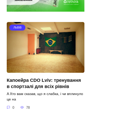
ЛЬВІВ
Капоейра CDO Lviv: тренування
в спортзалі для всіх рівнів
A Хто вам сказав, що я слабка, і чи вплинуло
це на
0
78