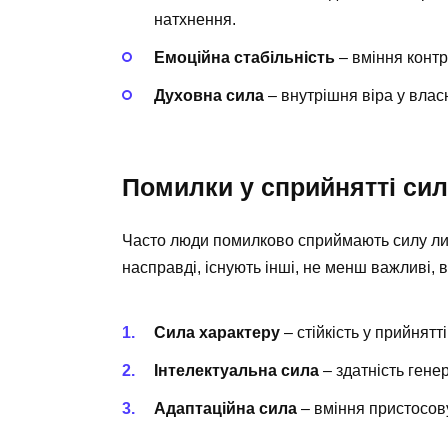
натхнення.
Емоційна стабільність
– вміння контр
Духовна сила
– внутрішня віра у власн
Помилки у сприйнятті си
Часто люди помилково сприймають силу лиш
насправді, існують інші, не менш важливі, 
Сила характеру
– стійкість у прийнятт
Інтелектуальна сила
– здатність генер
Адаптаційна сила
– вміння пристосов