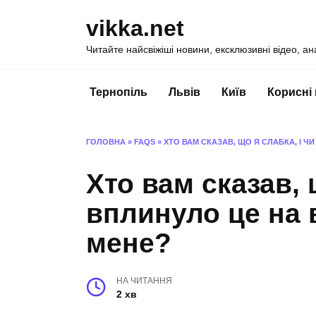
Перейти
vikka.net
до
вмісту
Читайте найсвіжіші новини, ексклюзивні відео, ан
Тернопіль
Львів
Київ
Корисні
ГОЛОВНА
»
FAQS
»
ХТО ВАМ СКАЗАВ, ЩО Я СЛАБКА, І 
Хто вам сказав, 
вплинуло це на 
мене?
НА ЧИТАННЯ
2 хв