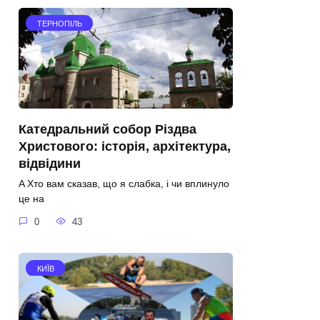
ТЕРНОПІЛЬ
Катедральний собор Різдва
Христового: історія, архітектура,
відвідини
A Хто вам сказав, що я слабка, і чи вплинуло
це на
0
43
КИЇВ