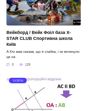
Вейкборд / Вейк Фоіл база X-
STAR CLUB Спортивна школа
Київ
A Хто вам сказав, що я слабка, і чи вплинуло
це на
0
129
ОСВІТА