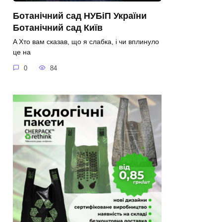
Ботанічний сад НУБіП України
Ботанічний сад Київ
A Хто вам сказав, що я слабка, і чи вплинуло
це на
0
84