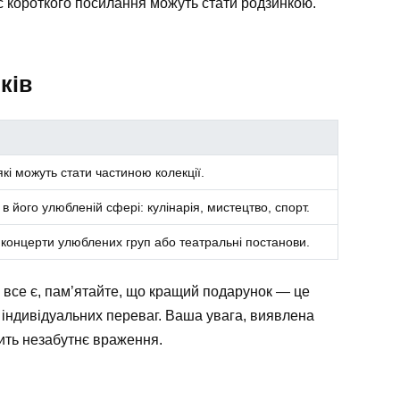
с короткого посилання можуть стати родзинкою.
ків
 які можуть стати частиною колекції.
в його улюбленій сфері: кулінарія, мистецтво, спорт.
, концерти улюблених груп або театральні постанови.
 все є, пам’ятайте, що кращий подарунок — це
 індивідуальних переваг. Ваша увага, виявлена
ить незабутнє враження.