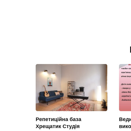
Репетиційна база
Веди
Хрещатик Студія
вико