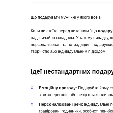
Що подарувати мужчині у якого все є
Коли ви стоїте перед питанням “що
подарув
надзвичайно складним. У такому випадку, що
персоналізовані та нетрадиційні подарунки
творчістю або індивідуальним підходом.
Ідеї нестандартних подар
Емоційну пригоду:
Подаруйте йому сер
з автоперегонів або вечір в захопливом
Персоналізовані речі:
Індивідуальні 
гравіровані годинники, особисті пен-бок