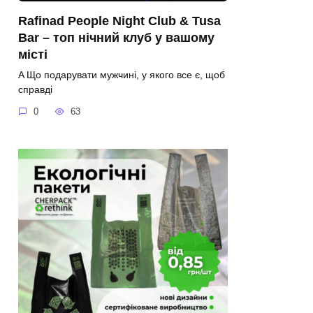
Rafinad People Night Club & Tusa
Bar – топ нічний клуб у вашому
місті
A Що подарувати мужчині, у якого все є, щоб
справді
0
63