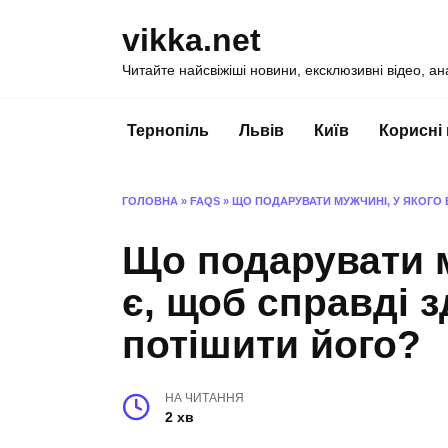
Перейти
vikka.net
до
вмісту
Читайте найсвіжіші новини, ексклюзивні відео, ан
Тернопіль
Львів
Київ
Корисні
ГОЛОВНА
»
FAQS
»
ЩО ПОДАРУВАТИ МУЖЧИНІ, У ЯКОГО 
Що подарувати м
є, щоб справді 
потішити його?
НА ЧИТАННЯ
2 хв