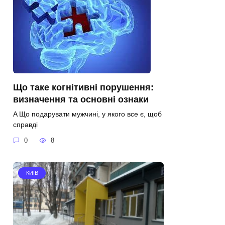
Що таке когнітивні порушення:
визначення та основні ознаки
A Що подарувати мужчині, у якого все є, щоб
справді
0
8
КИЇВ