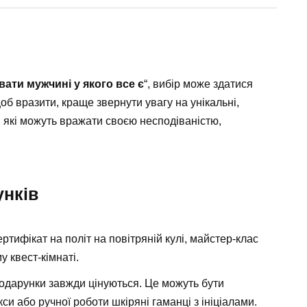
ати мужчині у якого все є
“, вибір може здатися
б вразити, краще звернути увагу на унікальні,
, які можуть вражати своєю несподіваністю,
унків
тифікат на політ на повітряній кулі, майстер-клас
у квест-кімнаті.
подарунки завжди цінуються. Це можуть бути
си або ручної роботи шкіряні гаманці з ініціалами.