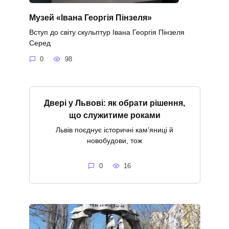
Музей «Івана Георгія Пінзеля»
Вступ до світу скульптур Івана Георгія Пінзеля
Серед
0
98
Двері у Львові: як обрати рішення,
що служитиме роками
Львів поєднує історичні кам’яниці й
новобудови, тож
0
16