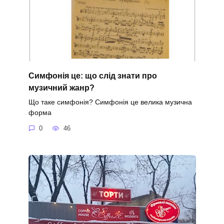
Симфонія це: що слід знати про
музичний жанр?
Що таке симфонія? Симфонія це велика музична
форма
0
46