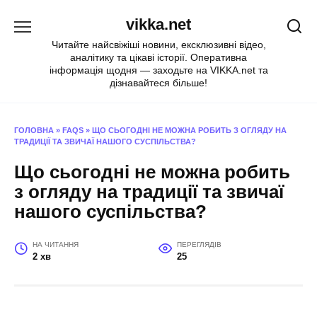
Перейти
vikka.net
до
вмісту
Читайте найсвіжіші новини, ексклюзивні відео,
аналітику та цікаві історії. Оперативна
інформація щодня — заходьте на VIKKA.net та
дізнавайтеся більше!
ГОЛОВНА
»
FAQS
»
ЩО СЬОГОДНІ НЕ МОЖНА РОБИТЬ З ОГЛЯДУ НА
ТРАДИЦІЇ ТА ЗВИЧАЇ НАШОГО СУСПІЛЬСТВА?
Що сьогодні не можна робить
з огляду на традиції та звичаї
нашого суспільства?
НА ЧИТАННЯ
ПЕРЕГЛЯДІВ
2 хв
25