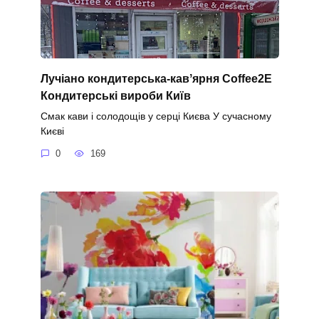
Лучіано кондитерська-кавʼярня Coffee2E
Кондитерські вироби Київ
Смак кави і солодощів у серці Києва У сучасному
Києві
0
169