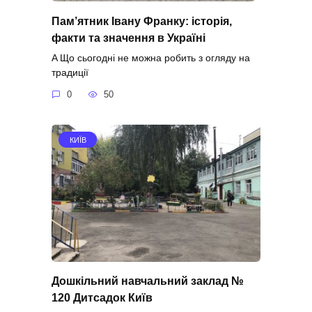
Пам’ятник Івану Франку: історія,
факти та значення в Україні
A Що сьогодні не можна робить з огляду на
традиції
0
50
КИЇВ
Дошкільний навчальний заклад №
120 Дитсадок Київ