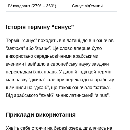
IV квадрант (270° – 360°)
Синус від’ємний
Історія терміну “синус”
Термін “синус” походить від латині, де він означав
“затока” або “вигин”
. Це слово вперше було
використано середньовічними арабськими
вченими і ввійшло в європейську науку завдяки
перекладам їхніх праць. У давній Індії цей термін
мав назву “джива”, але при перекладі на арабську
її змінили на “джаіб”, що також означало “затока”.
Від арабського “джаіб” виник латинський “sinus”.
Приклади використання
Уявіть себе стоячи на березі озера, дивлячись на