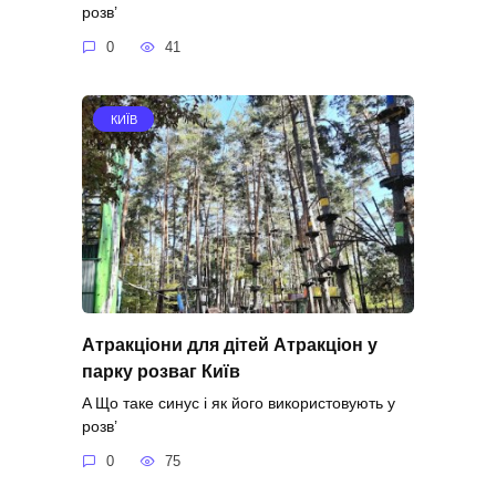
розв’
0
41
КИЇВ
Атракціони для дітей Атракціон у
парку розваг Київ
A Що таке синус і як його використовують у
розв’
0
75