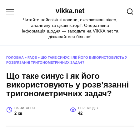
Перейти
vikka.net
до
вмісту
Читайте найсвіжіші новини, ексклюзивні відео,
аналітику та цікаві історії. Оперативна
інформація щодня — заходьте на VIKKA.net та
дізнавайтеся більше!
ГОЛОВНА
»
FAQS
»
ЩО ТАКЕ СИНУС І ЯК ЙОГО ВИКОРИСТОВУЮТЬ У
РОЗВ’ЯЗАННІ ТРИГОНОМЕТРИЧНИХ ЗАДАЧ?
Що таке синус і як його
використовують у розв’язанні
тригонометричних задач?
НА ЧИТАННЯ
ПЕРЕГЛЯДІВ
2 хв
42