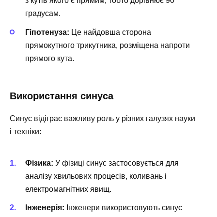
з кутів якого є прямим, тобто дорівнює 90
градусам.
Гіпотенуза:
Це найдовша сторона
прямокутного трикутника, розміщена напроти
прямого кута.
Використання синуса
Синус відіграє важливу роль у різних галузях науки
і техніки:
Фізика:
У фізиці синус застосовується для
аналізу хвильових процесів, коливань і
електромагнітних явищ.
Інженерія:
Інженери використовують синус