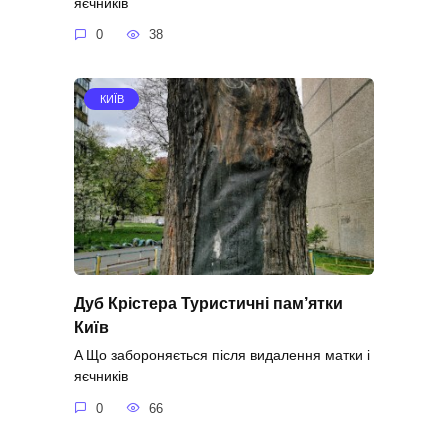
яєчників
0
38
КИЇВ
Дуб Крістера Туристичні пам’ятки
Київ
A Що забороняється після видалення матки і
яєчників
0
66