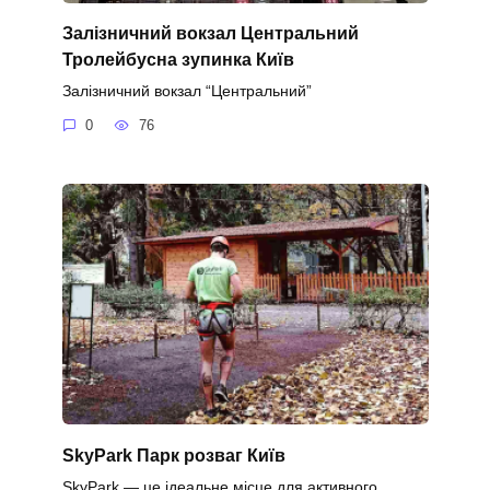
Залізничний вокзал Центральний
Тролейбусна зупинка Київ
Залізничний вокзал “Центральний”
0
76
SkyPark Парк розваг Київ
SkyPark — це ідеальне місце для активного