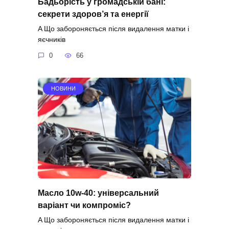
Бадьорість у громадській бані:
секрети здоров’я та енергії
A Що забороняється після видалення матки і
яєчників
0
66
НОВИНИ
Масло 10w-40: універсальний
варіант чи компроміс?
A Що забороняється після видалення матки і