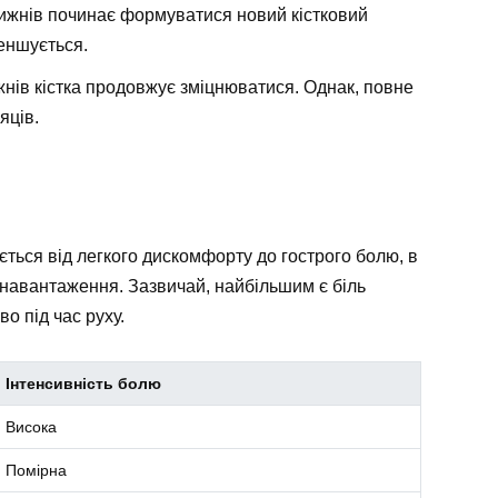
ижнів починає формуватися новий кістковий
меншується.
жнів кістка продовжує зміцнюватися. Однак, повне
яців.
ється від легкого дискомфорту до гострого болю, в
о навантаження. Зазвичай, найбільшим є біль
о під час руху.
Інтенсивність болю
Висока
Помірна