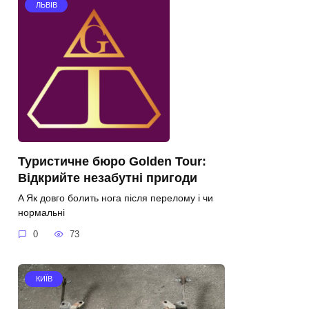
ЛЬВІВ
Туристичне бюро Golden Tour:
Відкрийте незабутні пригоди
A Як довго болить нога після перелому і чи
нормальні
0
73
КИЇВ