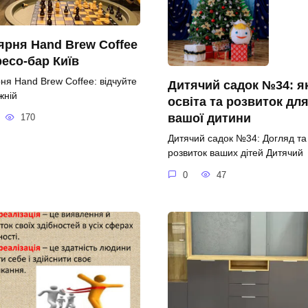
ярня Hand Brew Coffee
есо-бар Київ
рня Hand Brew Coffee: відчуйте
Дитячий садок №34: я
жній
освіта та розвиток дл
вашої дитини
170
Дитячий садок №34: Догляд та
розвиток ваших дітей Дитячий
0
47