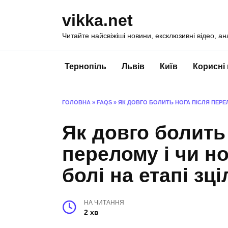
Перейти
vikka.net
до
вмісту
Читайте найсвіжіші новини, ексклюзивні відео, ан
Тернопіль
Львів
Київ
Корисні
ГОЛОВНА
»
FAQS
»
ЯК ДОВГО БОЛИТЬ НОГА ПІСЛЯ ПЕРЕЛ
Як довго болить
перелому і чи н
болі на етапі зц
НА ЧИТАННЯ
2 хв