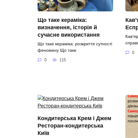
Що таке кераміка:
Кав’
визначення, історія й
Еспр
сучасне використання
Кав’я
справ
Що таке кераміка: розкриття сутності
феномену Що таке
0
0
115
Кондитерська Крем і Джем
Ресторан-кондитерська
Київ