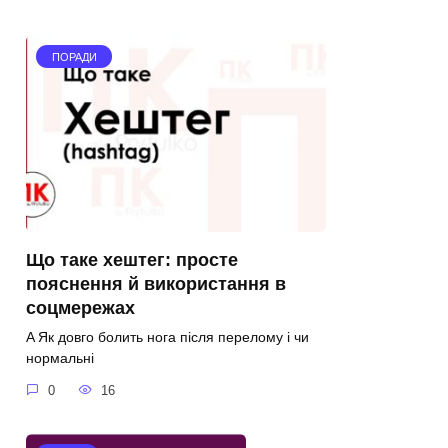
ПОРАДИ
Що таке хештег: просте
пояснення й використання в
соцмережах
A Як довго болить нога після перелому і чи
нормальні
0
16