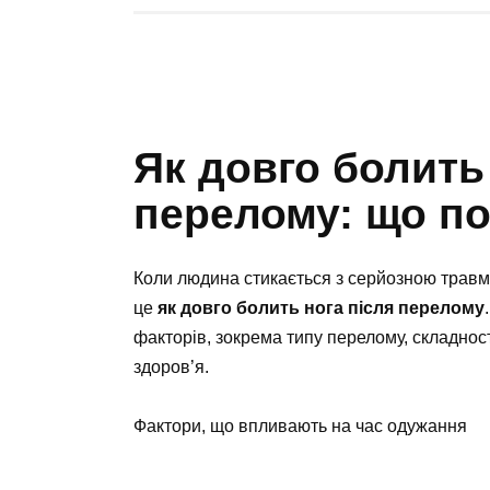
Як довго болить
перелому: що по
Коли людина стикається з серйозною травм
це
як довго болить нога після перелому
факторів, зокрема типу перелому, складност
здоров’я.
Фактори, що впливають на час одужання