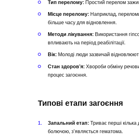
Тип перелому:
Простий перелом зажив
Місце перелому:
Наприклад, переломи 
більше часу для відновлення.
Методи лікування:
Використання гіпсо
впливають на період реабілітації.
Вік:
Молоді люди зазвичай відновлюютьс
Стан здоров’я:
Хвороби обміну речови
процес загоєння.
Типові етапи загоєння
Запальний етап:
Триває перші кілька 
болючою, з’являється гематома.