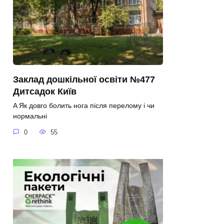
Заклад дошкільної освіти №477
Дитсадок Київ
A Як довго болить нога після перелому і чи
нормальні
0
55