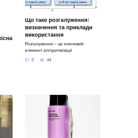
Що таке розгалуження:
визначення та приклади
використання
кісна
Розгалуження – це ключовий
я
елемент алгоритмізації
0
44