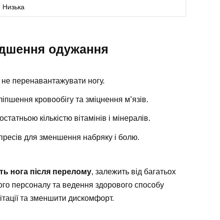
Низька
идшення одужання
 не перенавантажувати ногу.
ліпшення кровообігу та зміцнення м’язів.
татньою кількістю вітамінів і мінералів.
пресів для зменшення набряку і болю.
ть нога після перелому
, залежить від багатьох
го персоналу та ведення здорового способу
ітації та зменшити дискомфорт.