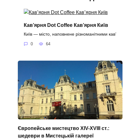
Кав’ярня Dot Coffee Кав’ярня Київ
Київ — місто, наповнене різноманітними кав’
0
64
Європейське мистецтво XIV-XVIII ст.:
шедеври в Мистецькій галереї