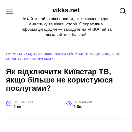
Перейти
vikka.net
до
вмісту
Читайте найсвіжіші новини, ексклюзивні відео,
аналітику та цікаві історії. Оперативна
інформація щодня — заходьте на VIKKA.net та
дізнавайтеся більше!
ГОЛОВНА
»
FAQS
»
ЯК ВІДКЛЮЧИТИ КИЇВСТАР ТВ, ЯКЩО БІЛЬШЕ НЕ
КОРИСТУЮСЯ ПОСЛУГАМИ?
Як відключити Київстар ТВ,
якщо більше не користуюся
послугами?
НА ЧИТАННЯ
ПЕРЕГЛЯДІВ
2 хв
1.8к.