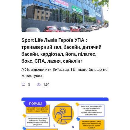
Sport Life Львів Героїв УПА :
тренажерний зал, басейн, дитячий
басейн, кардіозал, йога, пілатес,
бокс, СПА, лазня, сайклінг
A Як відключити Київстар ТВ, якщо більше не
користуюся
0
149
ПОРАДИ