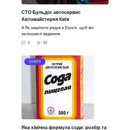
СТО Бульдог автосервис
Автомайстерня Київ
A Як закріпити рядок в Екселі, щоб він
залишався видимим
0
92
ОСВІТА
Яка хімічна формула соди: розбір та