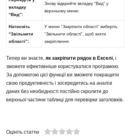
Знову відкрийте вкладку “Вид” у
вкладку
верхньому меню.
“Вид”:
Натисніть
У меню “Закріпити області” виберіть
“Звільнити
“Звільнити області”, щоб зняти
області”:
закріплення.
Тепер ви знаєте,
як закріпити рядок в Екселі
, і
зможете ефективніше користуватися програмою.
За допомогою цієї функції ви зможете покращити
свою продуктивність і зосередитись на аналізі
даних без необхідності постійно скролити до
верхньої частини таблиці для перевірки заголовків.
Оцініть статтю