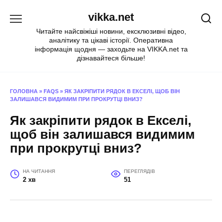
Перейти
vikka.net
до
вмісту
Читайте найсвіжіші новини, ексклюзивні відео,
аналітику та цікаві історії. Оперативна
інформація щодня — заходьте на VIKKA.net та
дізнавайтеся більше!
ГОЛОВНА
»
FAQS
»
ЯК ЗАКРІПИТИ РЯДОК В ЕКСЕЛІ, ЩОБ ВІН
ЗАЛИШАВСЯ ВИДИМИМ ПРИ ПРОКРУТЦІ ВНИЗ?
Як закріпити рядок в Екселі,
щоб він залишався видимим
при прокрутці вниз?
НА ЧИТАННЯ
ПЕРЕГЛЯДІВ
2 хв
51