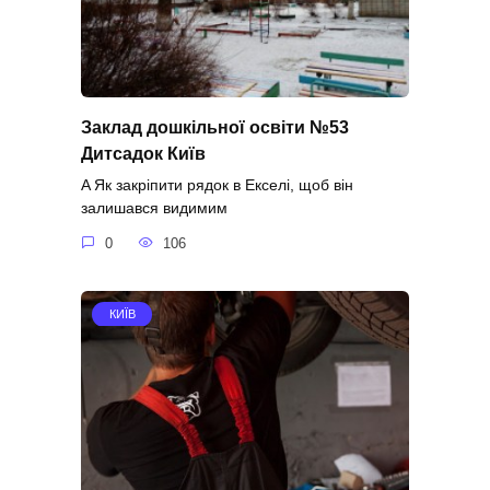
Заклад дошкільної освіти №53
Дитсадок Київ
A Як закріпити рядок в Екселі, щоб він
залишався видимим
0
106
КИЇВ