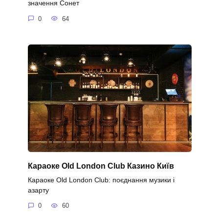
значення Сонет
0
64
Караоке Old London Club Казино Київ
Караоке Old London Club: поєднання музики і
азарту
0
60