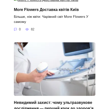
More Flowers Доставка квітів Київ
Більше, ніж квіти: Чарівний світ More Flowers У
самому
0
82
Невидимий захист: чому ультразвукове
дослідження — перший крок до здоров’я