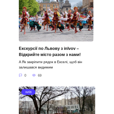
Екскурсії по Львову з inlvоv –
Відкрийте місто разом з нами!
A Як закріпити рядок в Екселі, щоб він
залишався видимим
0
69
КИЇВ