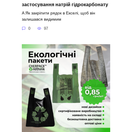
застосування натрій гідрокарбонату
A Як закріпити рядок в Екселі, щоб він
залишався видимим
0
97