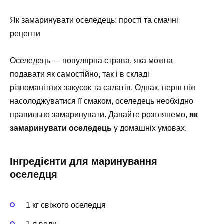
Як замаринувати оселедець: прості та смачні
рецепти
Оселедець — популярна страва, яка можна
подавати як самостійно, так і в складі
різноманітних закусок та салатів. Однак, перш ніж
насолоджуватися її смаком, оселедець необхідно
правильно замаринувати. Давайте розглянемо,
як
замаринувати оселедець
у домашніх умовах.
Інгредієнти для маринування
оселедця
1 кг свіжого оселедця