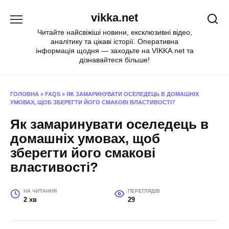
Перейти
vikka.net
до
вмісту
Читайте найсвіжіші новини, ексклюзивні відео,
аналітику та цікаві історії. Оперативна
інформація щодня — заходьте на VIKKA.net та
дізнавайтеся більше!
ГОЛОВНА
»
FAQS
»
ЯК ЗАМАРИНУВАТИ ОСЕЛЕДЕЦЬ В ДОМАШНІХ
УМОВАХ, ЩОБ ЗБЕРЕГТИ ЙОГО СМАКОВІ ВЛАСТИВОСТІ?
Як замаринувати оселедець в
домашніх умовах, щоб
зберегти його смакові
властивості?
НА ЧИТАННЯ
ПЕРЕГЛЯДІВ
2 хв
29