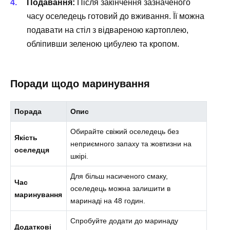
Подавання:
Після закінчення зазначеного
часу оселедець готовий до вживання. Її можна
подавати на стіл з відвареною картоплею,
обліпивши зеленою цибулею та кропом.
Поради щодо маринування
Порада
Опис
Обирайте свіжий оселедець без
Якість
неприємного запаху та жовтизни на
оселедця
шкірі.
Для більш насиченого смаку,
Час
оселедець можна залишити в
маринування
маринаді на 48 годин.
Спробуйте додати до маринаду
Додаткові