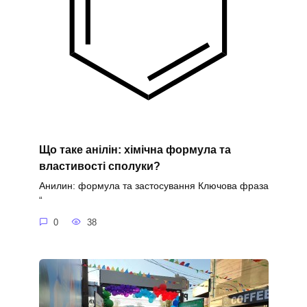
Що таке анілін: хімічна формула та
властивості сполуки?
Анилин: формула та застосування Ключова фраза
“
0
38