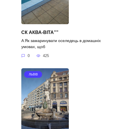
СК АКВА-ВІТА””
A Як замаринувати оселедець в домашніх
умовах, щоб
0
425
ЛЬВІВ