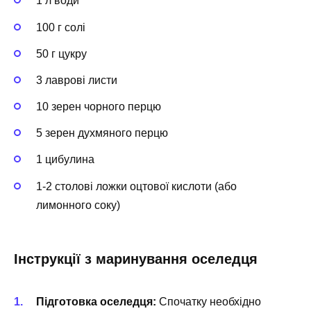
1 л води
100 г солі
50 г цукру
3 лаврові листи
10 зерен чорного перцю
5 зерен духмяного перцю
1 цибулина
1-2 столові ложки оцтової кислоти (або
лимонного соку)
Інструкції з маринування оселедця
Підготовка оселедця:
Спочатку необхідно