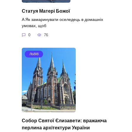
Статуя Матері Божої
A Як замаринувати оселедець в домашніх
умовах, щоб
0
76
ЛЬВІВ
Собор Святої Єлизавети: вражаюча
перлина архітектури України