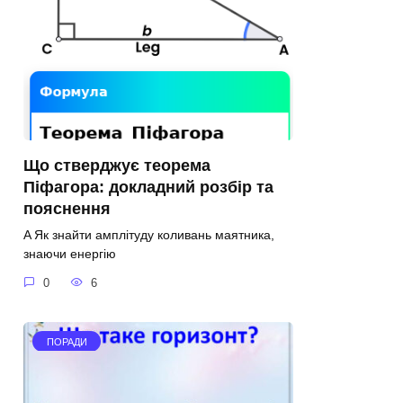
Що стверджує теорема
Піфагора: докладний розбір та
пояснення
A Як знайти амплітуду коливань маятника,
знаючи енергію
0
6
ПОРАДИ