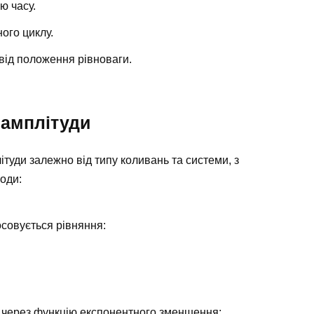
ю часу.
ого циклу.
від положення рівноваги.
 амплітуди
ітуди залежно від типу коливань та системи, з
оди:
осовується рівняння:
 через функцію експонентного зменшення: