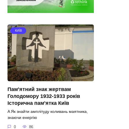
КИЇВ
Пам’ятний знак жертвам
Голодомору 1932-1933 років
Історична пам’ятка Київ
A Як знайти амплітуду коливань маятника,
знаючи енергію
0
86