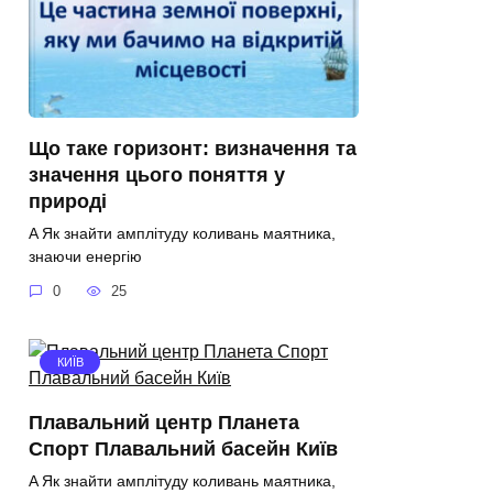
Що таке горизонт: визначення та
значення цього поняття у
природі
A Як знайти амплітуду коливань маятника,
знаючи енергію
0
25
КИЇВ
Плавальний центр Планета
Спорт Плавальний басейн Київ
A Як знайти амплітуду коливань маятника,