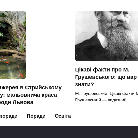
Цікаві факти про М.
Грушевського: що вар
знати?
нжерея в Стрийському
М. Грушевський: Цікаві факти 
у: мальовнича краса
Грушевський — видатний
роди Львова
0
105
ерея в Стрийському парку:
 поради
Поради
Освіта
ок Екзотичної Природи
447