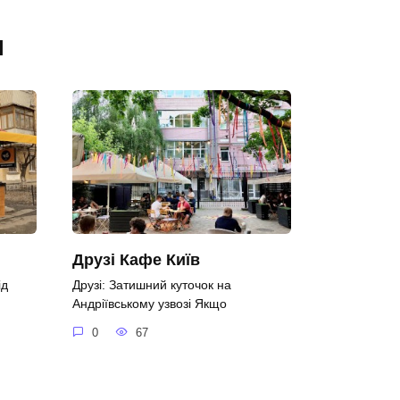
я
Друзі Кафе Київ
ід
Друзі: Затишний куточок на
Андріївському узвозі Якщо
0
67