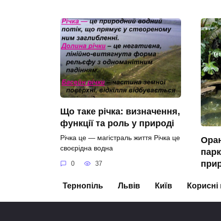
Що таке річка: визначення,
функції та роль у природі
Річка це — магістраль життя Річка це
Ора
своєрідна водна
парк
при
0
37
Оранж
Тернопіль
Львів
Київ
Корисні
Куточ
0