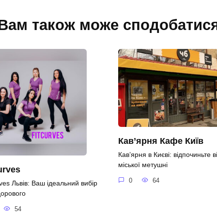
Вам також може сподобатис
Кав’ярня Кафе Київ
Кав’ярня в Києві: відпочиньте в
міської метушні
urves
0
64
ves Львів: Ваш ідеальний вибір
дорового
54