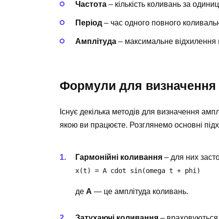
Частота
– кількість коливань за одиниц
Період
– час одного повного коливальн
Амплітуда
– максимальне відхилення 
Формули для визначення
Існує декілька методів для визначення ампл
якою ви працюєте. Розглянемо основні підх
Гармонійні коливання
– для них заст
x(t) = A cdot sin(omega t + phi)
де
A
— це амплітуда коливань.
Затухаючі коливання
– враховуються