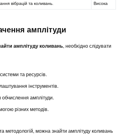
ання вібрацій та коливань.
Висока
ачення амплітуди
найти амплітуду коливань
, необхідно слідувати
системи та ресурсів.
лаштування інструментів.
я обчислення амплітуди.
могою різних методів.
та методологій, можна знайти амплітуду коливань