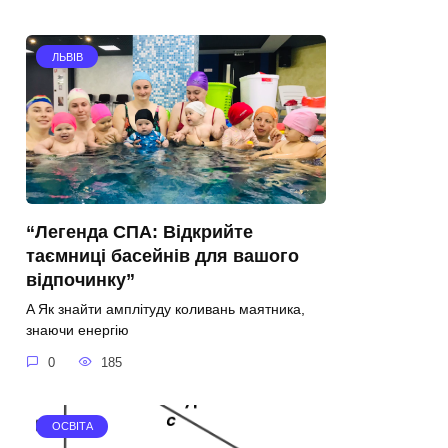
ЛЬВІВ
“Легенда СПА: Відкрийте
таємниці басейнів для вашого
відпочинку”
A Як знайти амплітуду коливань маятника,
знаючи енергію
0
185
ОСВІТА