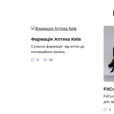
Фармація Аптека Київ
Сучасна фармація: від аптек до
інноваційних рішень
0
59
FitC
FitCur
для з
0