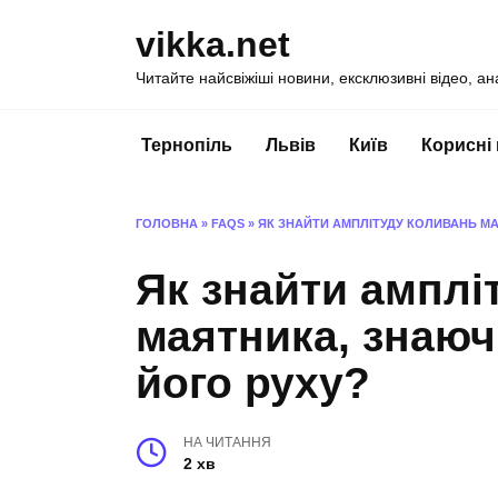
Перейти
vikka.net
до
вмісту
Читайте найсвіжіші новини, ексклюзивні відео, ан
Тернопіль
Львів
Київ
Корисні
ГОЛОВНА
»
FAQS
»
ЯК ЗНАЙТИ АМПЛІТУДУ КОЛИВАНЬ МА
Як знайти амплі
маятника, знаюч
його руху?
НА ЧИТАННЯ
2 хв