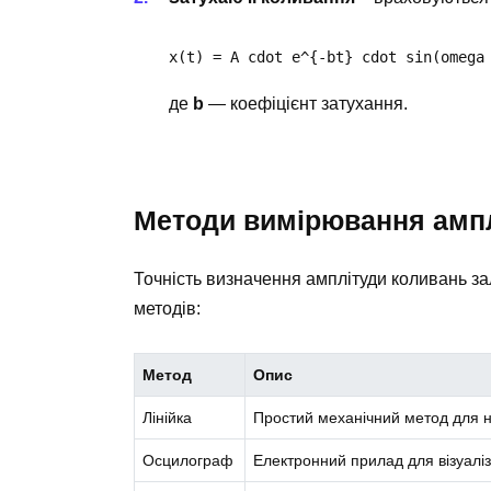
x(t) = A cdot e^{-bt} cdot sin(omega
де
b
— коефіцієнт затухання.
Методи вимірювання амп
Точність визначення амплітуди коливань за
методів:
Метод
Опис
Лінійка
Простий механічний метод для н
Осцилограф
Електронний прилад для візуаліз