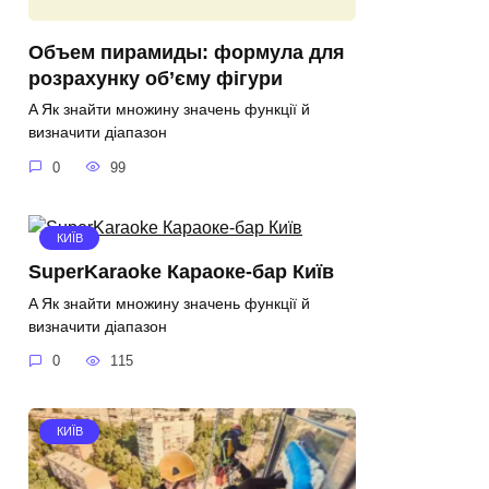
Объем пирамиды: формула для
розрахунку об’єму фігури
A Як знайти множину значень функції й
визначити діапазон
0
99
КИЇВ
SuperKaraoke Караоке-бар Київ
A Як знайти множину значень функції й
визначити діапазон
0
115
КИЇВ