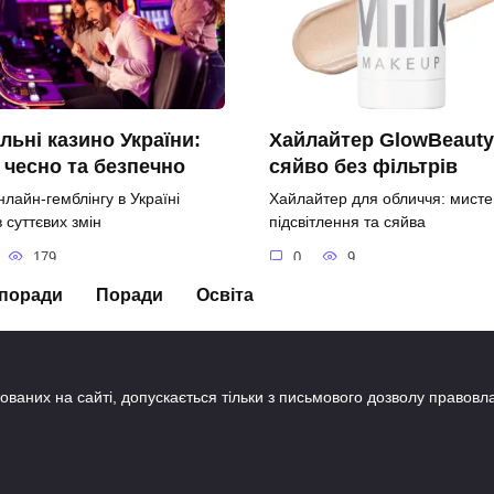
льні казино України:
Хайлайтер GlowBeaut
 чесно та безпечно
сяйво без фільтрів
нлайн-гемблінгу в Україні
Хайлайтер для обличчя: мисте
 суттєвих змін
підсвітлення та сяйва
179
0
9
 поради
Поради
Освіта
кованих на сайті, допускається тільки з письмового дозволу право