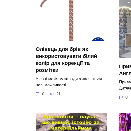
Олівець для брів як
використовувати білий
колір для корекції та
При
розмітки
Анг
У світі макіяжу завжди з’являються
Прива
нові можливості
Дитяч
0
21
0