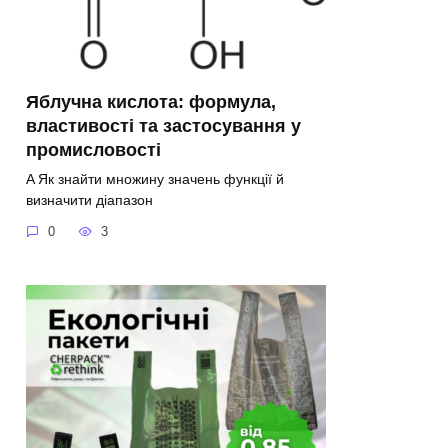
Яблучна кислота: формула,
властивості та застосування у
промисловості
A Як знайти множину значень функції й
визначити діапазон
0
3