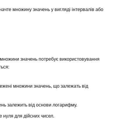
ачте множину значень у вигляді інтервалів або
ня множини значень потребує використовування
ться:
жені множини значень, що залежать від
нь залежить від основи логарифму.
 нуля для дійсних чисел.