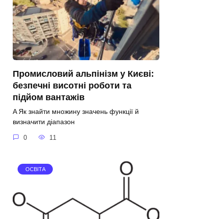
Промисловий альпінізм у Києві:
безпечні висотні роботи та
підйом вантажів
A Як знайти множину значень функції й
визначити діапазон
0
11
ОСВІТА