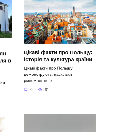
я
Цікаві факти про Польщу:
іян
історія та культура країни
ля в
Цікаві факти про Польщу
демонструють, наскільки
різноманітною
тир
0
61