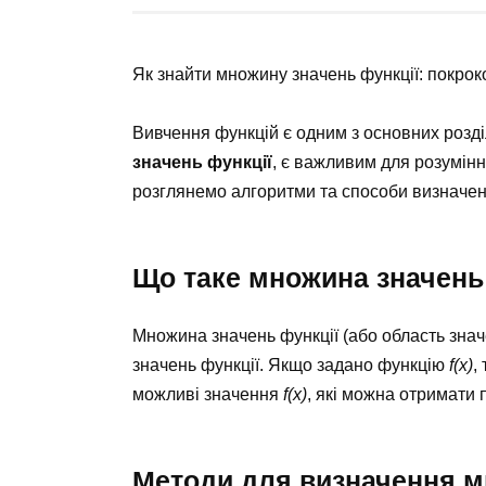
Як знайти множину значень функції: покрок
Вивчення функцій є одним з основних розді
значень функції
, є важливим для розумінн
розглянемо алгоритми та способи визначен
Що таке множина значень
Множина значень функції (або область знач
значень функції. Якщо задано функцію
f(x)
,
можливі значення
f(x)
, які можна отримати 
Методи для визначення м