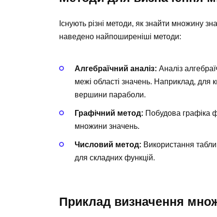
Існують різні методи, як знайти множину зна
наведено найпоширеніші методи:
Алгебраїчний аналіз:
Аналіз алгебраї
межі області значень. Наприклад, для 
вершини параболи.
Графічний метод:
Побудова графіка ф
множини значень.
Числовий метод:
Використання таблиц
для складних функцій.
Приклад визначення мно