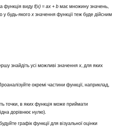
на функція виду
f(x) = ax + b
має множину значень,
о у будь-якого
x
значення функції теж буде дійсним
ршу знайдіть усі можливі значення
x
, для яких
роаналізуйте окремі частини функції, наприклад,
ть точки, в яких функція може приймати
ідна дорівнює нулю).
дуйте графік функції для візуальної оцінки