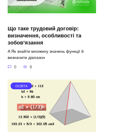
Що таке трудовий договір:
визначення, особливості та
зобов’язання
A Як знайти множину значень функції й
визначити діапазон
0
8
ОСВІТА