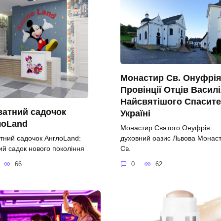
Монастир Св. Онуфрі
Провінції Отців Васил
Найсвятішого Спасите
ватний садочок
Україні
лоLand
Монастир Святого Онуфрія:
духовний оазис Львова Монас
тний садочок АнглоLand:
Св.
ий садок нового покоління
0
62
66