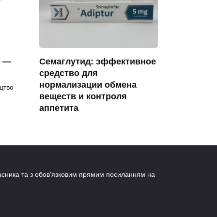
y —
Семаглутид: эффективное
средство для
нормализации обмена
цтво
веществ и контроля
аппетита
Нарушения в обмене веществ – это
не редкость.
0
5
власника та з обов'язковим прямим посиланням на