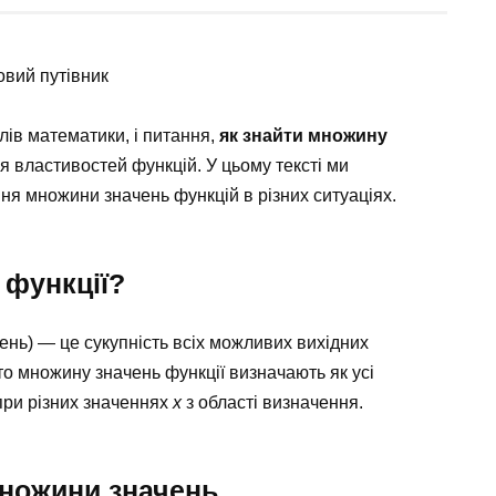
овий путівник
лів математики, і питання,
як знайти множину
я властивостей функцій. У цьому тексті ми
ня множини значень функцій в різних ситуаціях.
 функції?
ень) — це сукупність всіх можливих вихідних
 то множину значень функції визначають як усі
при різних значеннях
x
з області визначення.
ножини значень