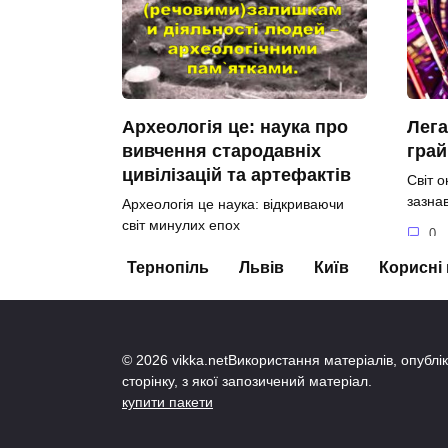
Археологія це: наука про
Лега
вивчення стародавніх
грай
цивілізацій та артефактів
Світ о
зазнав
Археологія це наука: відкриваючи
світ минулих епох
0
0
72
Тернопіль
Львів
Київ
Корисні
© 2026 vikka.netВикористання матеріалів, опублі
сторінку, з якої запозичений матеріал.
купити пакети