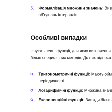
Формалізація множини значень:
Визн
об’єднань інтервалів.
Особливі випадки
Існують певні функції, для яких визначен
більш специфічних методів. До них віднося
Тригонометричні функції:
Мають обме
періодичності.
Логарифмічні функції:
Множина значе
Експоненційні функції:
Завжди більше