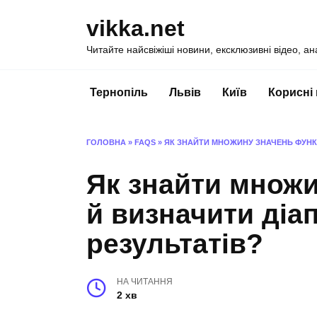
Перейти
vikka.net
до
вмісту
Читайте найсвіжіші новини, ексклюзивні відео, ан
Тернопіль
Львів
Київ
Корисні
ГОЛОВНА
»
FAQS
»
ЯК ЗНАЙТИ МНОЖИНУ ЗНАЧЕНЬ ФУНКЦ
Як знайти множи
й визначити діа
результатів?
НА ЧИТАННЯ
2 хв