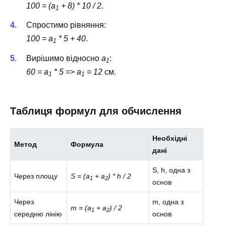
100 = (a
+ 8) * 10 / 2
.
1
Спростимо рівняння:
100 = a
* 5 + 40
.
1
Вирішимо відносно
a
:
1
60 = a
* 5
=>
a
= 12
см.
1
1
Таблиця формул для обчислення
Необхідні
Метод
Формула
дані
S, h, одна з
Через площу
S = (a
+ a
) * h / 2
1
2
основ
Через
m, одна з
m = (a
+ a
) / 2
1
2
середню лінію
основ