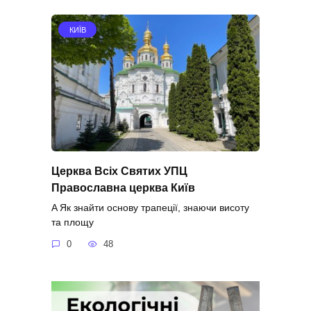
КИЇВ
Церква Всіх Святих УПЦ
Православна церква Київ
A Як знайти основу трапеції, знаючи висоту
та площу
0
48