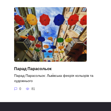
Парад Парасольок
Парад Парасольок: Льві́вська феєрія кольорів та
художнього
0
81