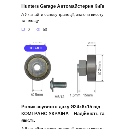
Hunters Garage Автомайстерня Київ
A Як знайти основу трапеції, знаючи висоту
та площу
0
50
НОВИНИ
Ролик зсувного даху Ø24x8x15 від
КОМТРАНС УКРАЇНА – Надійність та
якість
A Як знайти основу трапеції, знаючи висоту