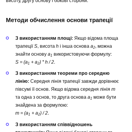
висоту, другу основу і бокові сторони.
Методи обчислення основи трапеції
З використанням площі:
Якщо відома площа
трапеції
S
, висота
h
і інша основа
a
, можна
2
знайти основу
a
використовуючи формулу:
1
S = (a
+ a
) * h / 2
.
1
2
З використанням теореми про середню
лінію:
Середня лінія трапеції завжди дорівнює
півсумі її основ. Якщо відома середня лінія
m
та одна з основ, то друга основа
a
може бути
1
знайдена за формулою:
m = (a
+ a
) / 2
.
1
2
З використанням співвідношень