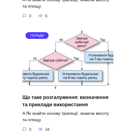
та площу
0
6
ПОРАДИ
Що таке розгалуження: визначення
та приклади використання
A Як знайти основу трапеції, знаючи висоту
та площу
0
44