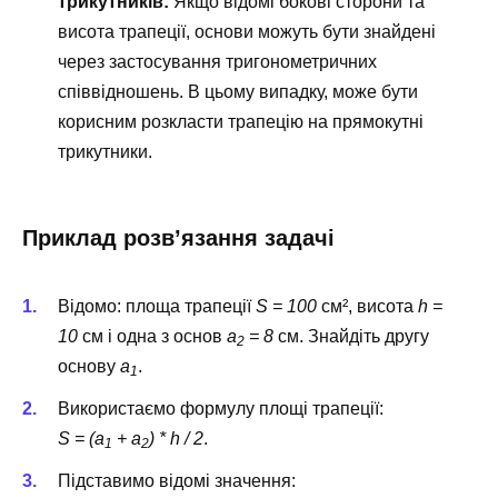
трикутників:
Якщо відомі бокові сторони та
висота трапеції, основи можуть бути знайдені
через застосування тригонометричних
співвідношень. В цьому випадку, може бути
корисним розкласти трапецію на прямокутні
трикутники.
Приклад розв’язання задачі
Відомо: площа трапеції
S = 100
см², висота
h =
10
см і одна з основ
a
= 8
см. Знайдіть другу
2
основу
a
.
1
Використаємо формулу площі трапеції:
S = (a
+ a
) * h / 2
.
1
2
Підставимо відомі значення: