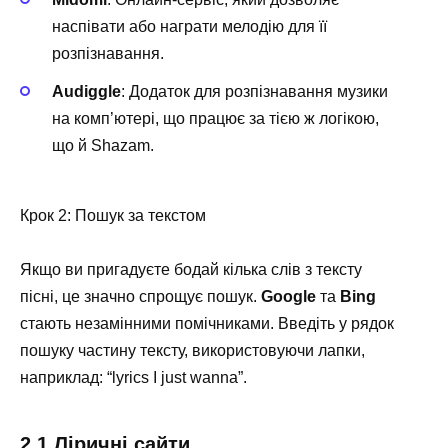
наспівати або награти мелодію для її
розпізнавання.
Audiggle
: Додаток для розпізнавання музики
на комп’ютері, що працює за тією ж логікою,
що й Shazam.
Крок 2: Пошук за текстом
Якщо ви пригадуєте бодай кілька слів з тексту
пісні, це значно спрощує пошук.
Google
та
Bing
стають незамінними помічниками. Введіть у рядок
пошуку частину тексту, використовуючи лапки,
наприклад: “lyrics I just wanna”.
2.1 Ліричні сайти