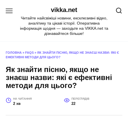
Перейти
vikka.net
до
вмісту
Читайте найсвіжіші новини, ексклюзивні відео,
аналітику та цікаві історії. Оперативна
інформація щодня — заходьте на VIKKA.net та
дізнавайтеся більше!
ГОЛОВНА
»
FAQS
»
ЯК ЗНАЙТИ ПІСНЮ, ЯКЩО НЕ ЗНАЄШ НАЗВИ: ЯКІ Є
ЕФЕКТИВНІ МЕТОДИ ДЛЯ ЦЬОГО?
Як знайти пісню, якщо не
знаєш назви: які є ефективні
методи для цього?
НА ЧИТАННЯ
ПЕРЕГЛЯДІВ
2 хв
22