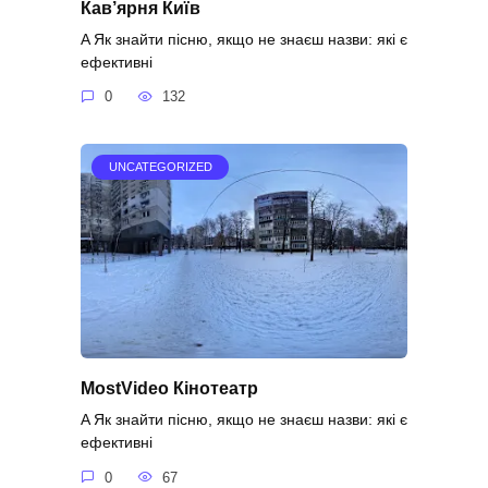
Кав’ярня Київ
A Як знайти пісню, якщо не знаєш назви: які є
ефективні
0
132
UNCATEGORIZED
MostVideo Кінотеатр
A Як знайти пісню, якщо не знаєш назви: які є
ефективні
0
67