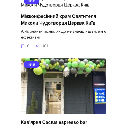
КИЇВ
Міжконфесійний храм Святителя
Миколи Чудотворця Церква Київ
A Як знайти пісню, якщо не знаєш назви: які є
ефективні
0
101
КИЇВ
Кав’ярня Cactus espresso bar