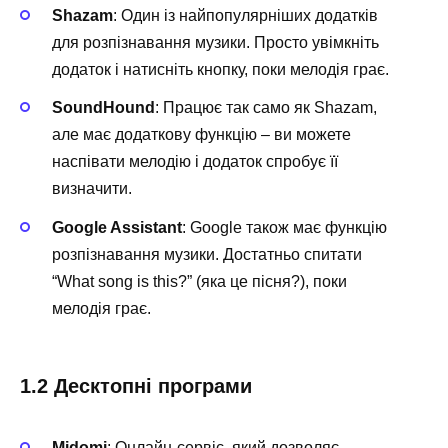
Shazam
: Один із найпопулярніших додатків
для розпізнавання музики. Просто увімкніть
додаток і натисніть кнопку, поки мелодія грає.
SoundHound
: Працює так само як Shazam,
але має додаткову функцію – ви можете
наспівати мелодію і додаток спробує її
визначити.
Google Assistant
: Google також має функцію
розпізнавання музики. Достатньо спитати
“What song is this?” (яка це пісня?), поки
мелодія грає.
1.2 Десктопні програми
Midomi
: Онлайн-сервіс, який дозволяє