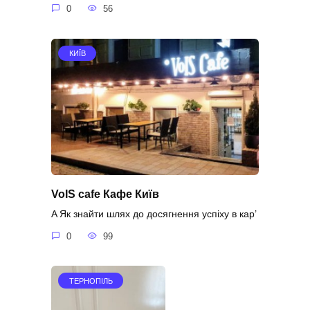
0
56
КИЇВ
VoIS cafe Кафе Київ
A Як знайти шлях до досягнення успіху в кар’
0
99
ТЕРНОПІЛЬ