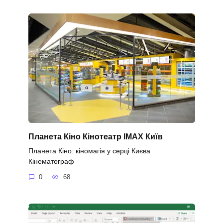
Планета Кіно Кінотеатр IMAX Київ
Планета Кіно: кіномагія у серці Києва
Кінематограф
0
68