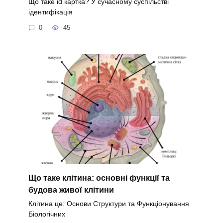
Що таке id картка? У сучасному суспільстві
ідентифікація
0
45
Що таке клітина: основні функції та
будова живої клітини
Клітина це: Основи Структури та Функціонування
Біологічних